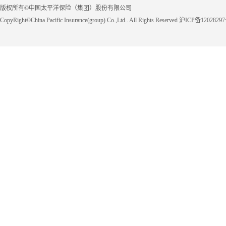
版权所有©中国太平洋保险（集团）股份有限公司
CopyRight©China Pacific Insurance(group) Co.,Ltd.. All Rights Reserved 沪ICP备1202829