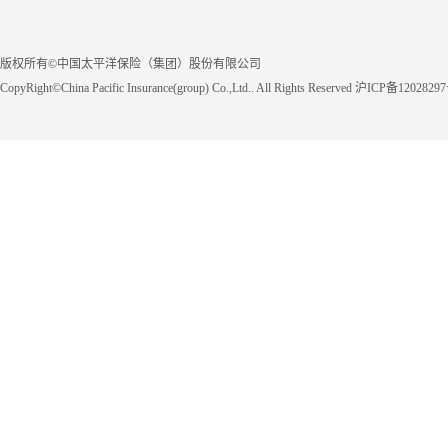
版权所有©中国太平洋保险（集团）股份有限公司
CopyRight©China Pacific Insurance(group) Co.,Ltd.. All Rights Reserved 沪ICP备1202829