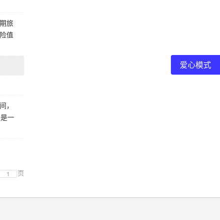
期旅
险值
爱心模式
间，
，是一
页