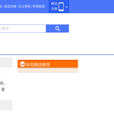
移动
险
|
安信农保
|
长江养老
|
养老投资
太保
车险精选推荐
间，
，是