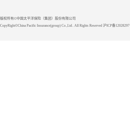
版权所有©中国太平洋保险（集团）股份有限公司
CopyRight©China Pacific Insurance(group) Co.,Ltd.. All Rights Reserved 沪ICP备1202829