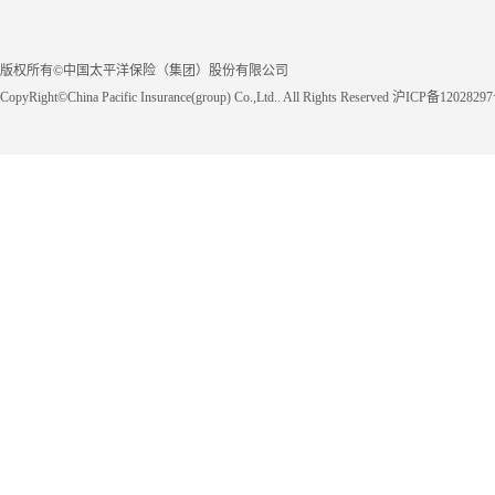
版权所有©中国太平洋保险（集团）股份有限公司
CopyRight©China Pacific Insurance(group) Co.,Ltd.. All Rights Reserved 沪ICP备1202829