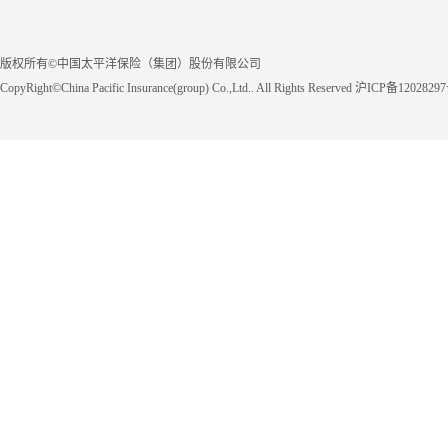
版权所有©中国太平洋保险（集团）股份有限公司
CopyRight©China Pacific Insurance(group) Co.,Ltd.. All Rights Reserved 沪ICP备1202829