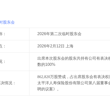
临时股东会
称：
202
6
年第二次临时股东会
点：
202
6
年
2
月
1
2
日 上海
出席本次股东会的股东共持有公司有表决权的
况：
数的100%
862,820万股赞成，占出席股东会有表决
表决情况：
太平洋人寿保险股份有限公司第八届董事
聘的议案》。