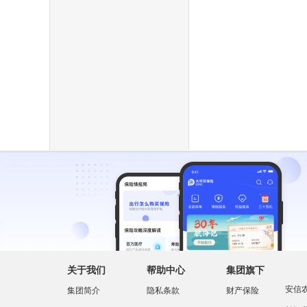
关于我们
帮助中心
集团旗下
安信
集团简介
隐私条款
财产保险