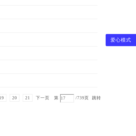
爱心模式
19
20
21
下一页
第
/739页
跳转