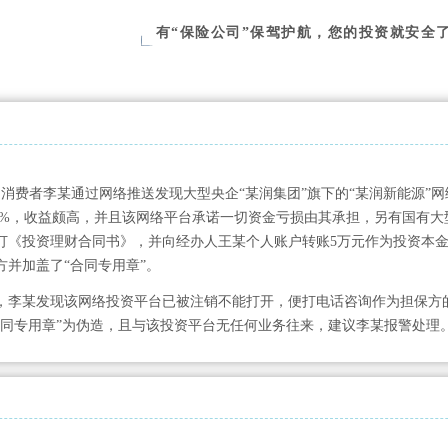
有“保险公司”保驾护航，您的投资就安全
月，消费者李某通过网络推送发现大型央企“某润集团”旗下的“某润新能源”
.74%，收益颇高，并且该网络平台承诺一切资金亏损由其承担，另有国有
订《投资理财合同书》，并向经办人王某个人账户转账5万元作为投资本金
方并加盖了“合同专用章”。
，李某发现该网络投资平台已被注销不能打开，便打电话咨询作为担保方
合同专用章”为伪造，且与该投资平台无任何业务往来，建议李某报警处理