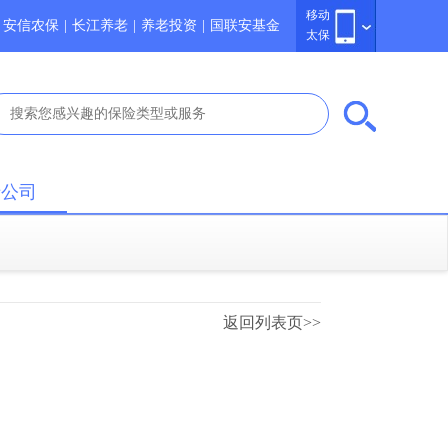
移动
安信农保
|
长江养老
|
养老投资
|
国联安基金
太保
于公司
返回列表页>>