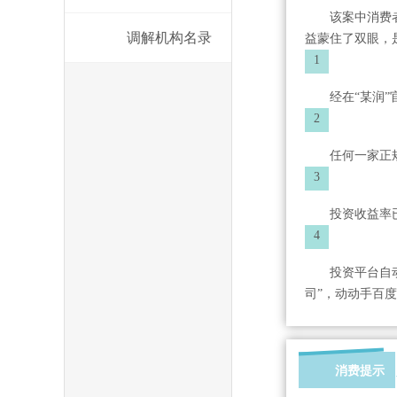
该案中消费
调解机构名录
益蒙住了双眼，
1
经在“某润”
2
任何一家正
3
投资收益率
4
投资平台自
司”，动动手百
消费提示