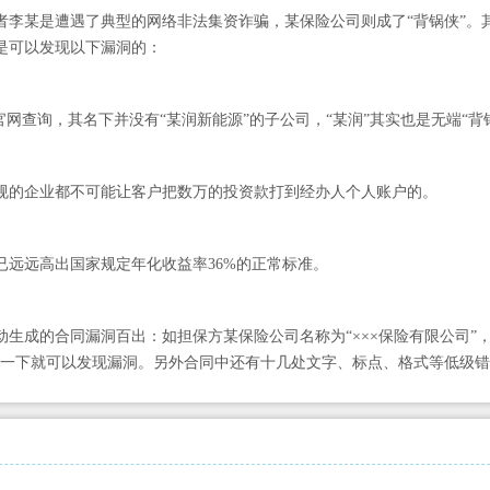
者李某是遭遇了典型的网络非法集资诈骗，某保险公司则成了“背锅侠”。
是可以发现以下漏洞的：
官网查询，其名下并没有“某润新能源”的子公司，“某润”其实也是无端“背
规的企业都不可能让客户把数万的投资款打到经办人个人账户的。
已远远高出国家规定年化收益率36%的正常标准。
动生成的合同漏洞百出：如担保方某保险公司名称为“×××保险有限公司”，
度一下就可以发现漏洞。另外合同中还有十几处文字、标点、格式等低级