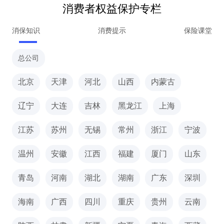
消费者权益保护专栏
消保知识
消费提示
保险课堂
总公司
北京
天津
河北
山西
内蒙古
辽宁
大连
吉林
黑龙江
上海
江苏
苏州
无锡
常州
浙江
宁波
温州
安徽
江西
福建
厦门
山东
青岛
河南
湖北
湖南
广东
深圳
海南
广西
四川
重庆
贵州
云南