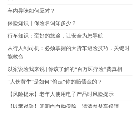
车内异味如何应对？
保险知识丨保险名词知多少？
行车知识：蛮好的旅途，让安全为您导航
从行人到司机：必须掌握的大货车避险技巧，关键时
能救命
以案说险我来说 | 你该了解的“百万医疗险”费真相
“人伤黄牛”是如何“偷走”你的赔偿金的？
【风险提示】老年人使用电子产品时风险提示
【以案说险】明明白白购保险，清清楚楚享保障
太平洋产险四川分公司打击非法金融活动（第一辑）
以案说险——车险理赔小心“串串”