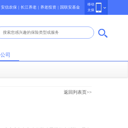
移动
安信农保
|
长江养老
|
养老投资
|
国联安基金
太保
于公司
返回列表页>>