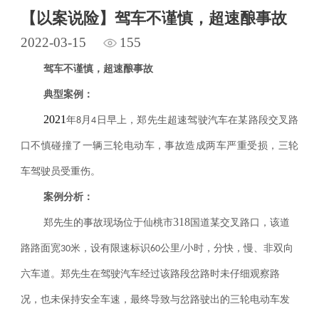
【以案说险】驾车不谨慎，超速酿事故
2022-03-15
155
驾车不谨慎，超速酿事故
典型案例：
2021
年
月
日早上，郑先生超速驾驶汽车在某路段交叉路
8
4
口不慎碰撞了一辆三轮电动车，事故造成两车严重受损，三轮
车驾驶员受重伤。
案例分析：
318
郑先生的事故现场位于仙桃市
国道某交叉路口，该道
路路面宽
米，设有限速标识
公里
小时，分快，慢、非双向
30
60
/
六车道。郑先生在驾驶汽车经过该路段岔路时未仔细观察路
况，也未保持安全车速，最终导致与岔路驶出的三轮电动车发