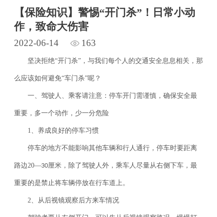
【保险知识】警惕“开门杀”！日常小动
作，致命大伤害
2022-06-14
163
坚决拒绝
“开门杀”，与我们每个人的交通安全息息相关，那
么应该如何避免“车门杀”呢？
一、驾驶人、乘客请注意：停车开门需谨慎，确保安全最
重要，多一个动作，少一分危险
1
、养成良好的停车习惯
停车的地方不能影响其他车辆和行人通行，停车时要距离
路边
20
―
厘米，除了驾驶人外，乘车人尽量从右侧下车，最
30
重要的是禁止将车辆停放在行车道上。
2
、从后视镜观察后方来车情况