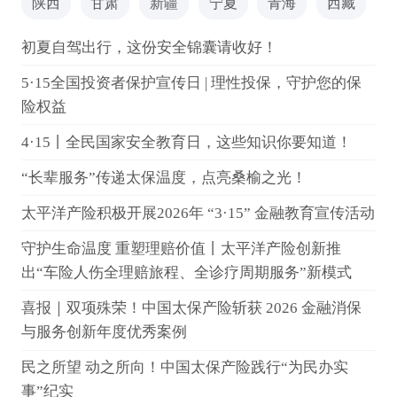
陕西
甘肃
新疆
宁夏
青海
西藏
初夏自驾出行，这份安全锦囊请收好！
5·15全国投资者保护宣传日 | 理性投保，守护您的保
险权益
4·15丨全民国家安全教育日，这些知识你要知道！
“长辈服务”传递太保温度，点亮桑榆之光！
太平洋产险积极开展2026年 “3·15” 金融教育宣传活动
守护生命温度 重塑理赔价值丨太平洋产险创新推
出“车险人伤全理赔旅程、全诊疗周期服务”新模式
喜报｜双项殊荣！中国太保产险斩获 2026 金融消保
与服务创新年度优秀案例
民之所望 动之所向！中国太保产险践行“为民办实
事”纪实