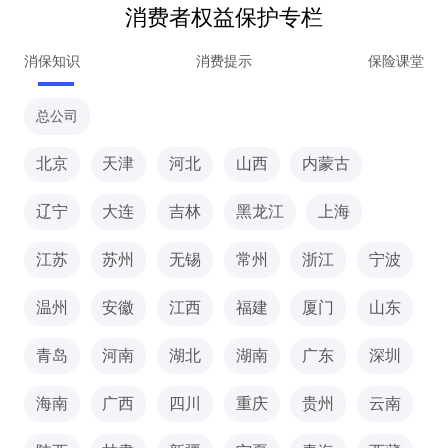
消费者权益保护专栏
消保知识
消费提示
保险课堂
总公司
北京
天津
河北
山西
内蒙古
辽宁
大连
吉林
黑龙江
上海
江苏
苏州
无锡
常州
浙江
宁波
温州
安徽
江西
福建
厦门
山东
青岛
河南
湖北
湖南
广东
深圳
海南
广西
四川
重庆
贵州
云南