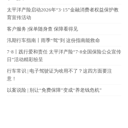
太平洋产险启动2026年“3·15”金融消费者权益保护教
育宣传活动
客户服务 |保单随身查 保障看得见
汛期行车指南丨雨季“驾”到 这份指南能救命
7·8丨践行爱和责任 太平洋产险“7·8全国保险公众宣传
日”活动精彩纷呈
行车常识 | 电子驾驶证为啥用不了？这四方面要注
意！
以案说险 | 别让“免费保障”变成“养老钱危机”
7.8｜用“行走的思考”创新演绎保险温度
保险知识丨保险名词知多少？
消保课堂丨以案说险：私了事故暗藏隐患，保险拒赔