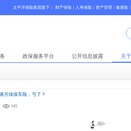
太平洋保险集团旗下：
财产保险
|
人寿保险
|
资产管理
|
健康险
|
务
政保服务平台
公开信息披露
关
俩月续保车险，亏了？
145