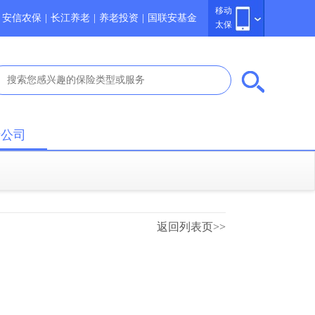
移动
安信农保
|
长江养老
|
养老投资
|
国联安基金
太保
于公司
返回列表页>>