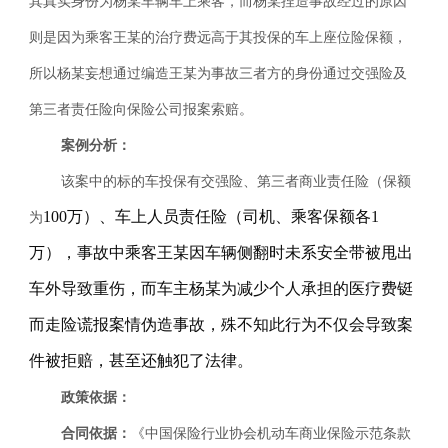
其真实身份为杨某车辆车上乘客，而杨某捏造事故经过的原因
则是因为乘客王某的治疗费远高于其投保的车上座位险保额，
所以杨某妄想通过编造王某为事故三者方的身份通过交强险及
第三者责任险向保险公司报案索赔。
案例分析：
该案中的标的车投保有交强险、第三者商业责任险（保额
100万）、车上人员责任险（司机、乘客保额各1
为
万），事故中乘客王某因车辆侧翻时未系安全带被甩出
车外导致重伤，而车主杨某为减少个人承担的医疗费铤
而走险谎报案情伪造事故，殊不知此行为不仅会导致案
件被拒赔，甚至还触犯了法律。
政策依据：
合同依据：
《中国保险行业协会机动车商业保险示范条款