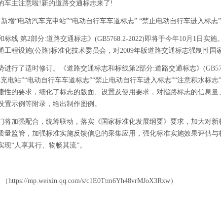
的车主注意啦
!新的道路交通标志来了!
，新增“电动汽车充申站”“电动自行车车道标志” “禁止电动自行车进入标志
和标线
第
2部分:道路交通标志》(GB5768.2-2022)即将于今年10月
工程设施(公路)标准化技术委员会，对2009年版道路交通标志强制性国
势进行了适时修订。《道路交通标志和标线第
2部分:道路交通标志》(GB5
充电站”“电动自行车车道标志”“禁止电动自行车进入标志”“注意积水标志
捷性的要求，细化了标志的版面、设置及使用要求，对指路标志的信息量
设置示例等附录，给出制作图例。
门将加强配合，统筹联动，落实《国家标准化发展纲要》要求，加大对新
质量监管，加强标准实施反馈信息的采集应用，强化标准实施效果评估与
实现
“人享其行、物畅其流”。
（https://mp.weixin.qq.com/s/c1E0Ttm6Yh48vrMJoX3Rxw）