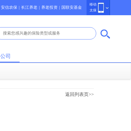
移动
安信农保
|
长江养老
|
养老投资
|
国联安基金
太保
于公司
返回列表页>>