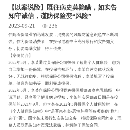
【以案说险】既往病史莫隐瞒，如实告
知守诚信，谨防保险变“风险”
2023-09-21
236
伴随着保险业的迅速发展，消费者的风险防范意识也在不断增
强。作为保险消费者，在投保过程中应充分履行如实告知义
务，切勿隐瞒实情，得不偿失。
【案例简介】
2022年3月，李某通过某保险公司投保了短期个人健康险，想为
自己增加一份保障。在投保告知环节，李某自述身体状况良
好，无既往病史。根据保险公司投保流程，李某填写了投保
单、健康告知书等，顺利完成投保。
2022年5月，李某向保险公司报案称投保后确诊身患乳腺癌，申
请理赔。经查看了解其病史得知，李某的实际确诊日期是在投
保前的2021年9月。但李某在2022年3月投保个人健康险时，在
《个人健康告知栏》中“是否患有良/恶性肿瘤等各项疾病”栏勾
选了“否”。因李某未履行如实告知义务，根据保险合同约定，理
赔人员联系告知本案无法获赔，并解除了保险合同。