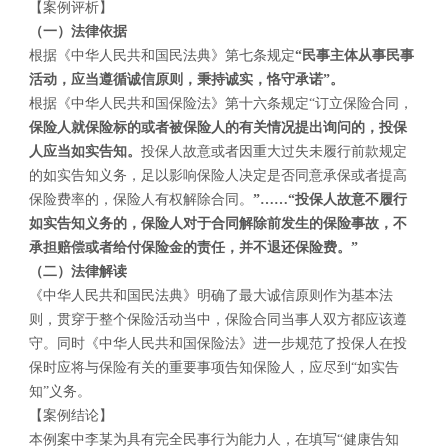
【案例评析】
（一）法律依据
根据《中华人民共和国民法典》第七条规定
“
民事主体从事民事
活动，应当遵循诚信原则，秉持诚实，恪守承诺”。
根据《中华人民共和国保险法》第十六条规定“订立保险合同，
保险人就保险标的或者被保险人的有关情况提出询问的，投保
人应当如实告知。
投保人故意或者因重大过失未履行前款规定
的如实告知义务，足以影响保险人决定是否同意承保或者提高
保险费率的，保险人有权解除合同。
”……“投保人故意不履行
如实告知义务的，保险人对于合同解除前发生的保险事故，不
承担赔偿或者给付保险金的责任，并不退还保险费。”
（二）法律解读
《中华人民共和国民法典》明确了最大诚信原则作为基本法
则，贯穿于整个保险活动当中，保险合同当事人双方都应该遵
守。同时《中华人民共和国保险法》进一步规范了投保人在投
保时应将与保险有关的重要事项告知保险人，应尽到“如实告
知”义务。
【案例结论】
本例案中李某为具有完全民事行为能力人，在填写“健康告知