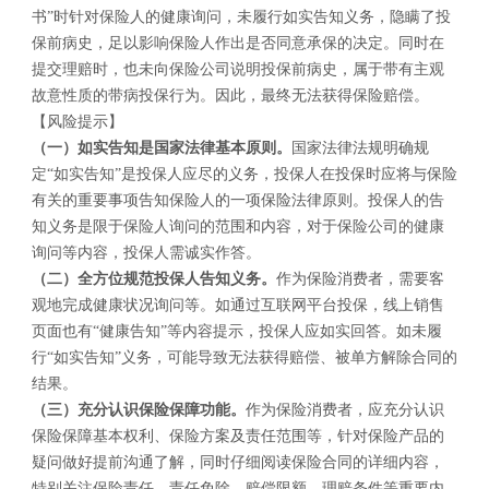
书”时针对保险人的健康询问，未履行如实告知义务，隐瞒了投
保前病史，足以影响保险人作出是否同意承保的决定。同时在
提交理赔时，也未向保险公司说明投保前病史，属于带有主观
故意性质的带病投保行为。因此，最终无法获得保险赔偿。
【风险提示】
（一）如实告知是国家法律基本原则。
国家法律法规明确规
定“如实告知”是投保人应尽的义务，投保人在投保时应将与保险
有关的重要事项告知保险人的一项保险法律原则。投保人的告
知义务是限于保险人询问的范围和内容，对于保险公司的健康
询问等内容，投保人需诚实作答。
（二）全方位规范投保人告知义务。
作为保险消费者，需要客
观地完成健康状况询问等。如通过互联网平台投保，线上销售
页面也有“健康告知”等内容提示，投保人应如实回答。如未履
行“如实告知”义务，可能导致无法获得赔偿、被单方解除合同的
结果。
（三）充分认识保险保障功能。
作为保险消费者，应充分认识
保险保障基本权利、保险方案及责任范围等，针对保险产品的
疑问做好提前沟通了解，同时仔细阅读保险合同的详细内容，
特别关注保险责任、责任免除、赔偿限额、理赔条件等重要内