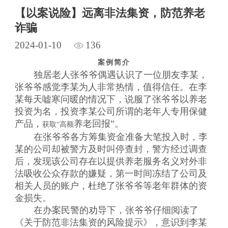
【以案说险】远离非法集资，防范养老
诈骗
2024-01-10
136
案例简介
独居老人张爷爷偶遇认识了一位朋友李某，
张爷爷感觉李某为人非常热情，值得信任。在李
某每天嘘寒问暖的情况下，说服了张爷爷以养老
投资为名，投资李某公司所谓的老年人专用保健
产品，
养老回报”。
获取“高额
在张爷爷各方筹集资金准备大笔投入时，李
某的公司却被警方及时叫停查封，警方经过调查
后，发现该公司存在以提供养老服务名义对外非
法吸收公众存款的嫌疑，第一时间冻结了公司及
相关人员的账户，杜绝了张爷爷等老年群体的资
金损失。
在办案民警的劝导下，张爷爷仔细阅读了
《关于防范非法集资的风险提示》，意识到李某