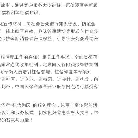
例故事，通过客户服务大使讲解、原创漫画等新颖
征信权利等征信知识。
态化宣传材料，向社会公众进行知识普及、防范金
布置、线上线下宣教、趣味答题活动等形式向社会公
实保护金融消费者合法权益、引导社会公众通过合
长效治理工作的通知》相关工作要求，全面贯彻落
线索常态化收集机制，定期向人行邮箱报备收集到
期向专岗人员培训征信管理、征信修复等专项知
过进社区、进企业、进校园、进乡村、进机关，向
。此外，中国太保产险各营业服务网点均可接受客
坚守“征信为民”的服务理念，以更丰富多彩的活
品设计和服务模式，切实做好普惠金融大文章，帮
保的智慧与力量！