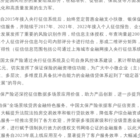
经济是国民经济的重要组成部分，在稳增长、促创新、保就业等方面
代化和高质量发展的生力军。
自2015年接入央行征信系统后，始终坚定普惠金融支小扶微、银保
信服务，并陆续于2017年、2021年、2022年接入个人征信报告
发展发挥了重要的风险识别作用，经信息主体授权，年查询量超200
其个人征信评分信息与公司内部评分卡进行结合，形成二维评分矩阵
可得性（征信信息范围包括公司通过上海城市金融网接入央行征信系
国太保产险通过央行征信系统及公司自身风控体系建设，累计帮助超
0亿元。切实发挥了保证保险的融资增信功能，为广大中小微企业（
、多层次、多维度且具备抗冲击能力的金融借贷体系起到了“稳定器”
展”的导向。
太保产险还深挖征信数据多场景应用价值，助力产品创新，进一步提
拍保”全场景续贷房金融特色服务。中国太保产险依据客户征信资质
，大幅提升法院法拍房交易效率和银行贷款效率，降低客户综合融资
品服务一经推出受到了各方欢迎，并荣获多项国家级和行业级普惠金融
技术，进行赋予强制执行效力的债权文书网络公证的金融服务，以此
服务自2023年底上线应用至今，显著提升了客户服务效率，大幅