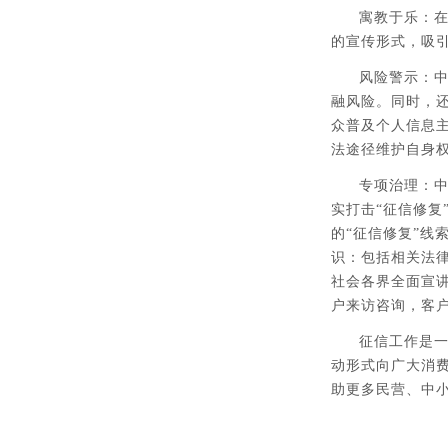
寓教于乐：
的宣传形式，吸
风险警示：中
融风险。同时，还
众普及个人信息
法途径维护自身
专项治理：中
实打击“征信修
的“征信修复”线
识：包括相关法
社会各界全面宣
户来访咨询，客
征信工作是一
动形式向广大消
助更多民营、中