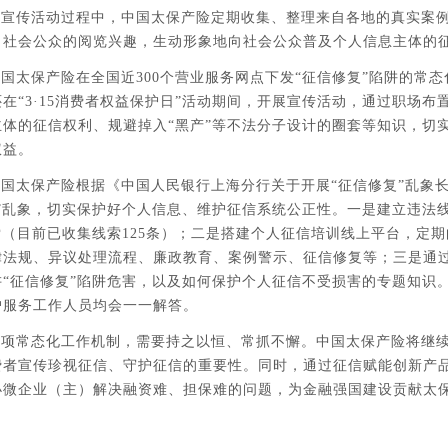
在宣传活动过程中，中国太保产险定期收集、整理来自各地的真实案
引社会公众的阅览兴趣，生动形象地向社会公众普及个人信息主体的
国太保产险在全国近300个营业服务网点下发“征信修复”陷阱的常
在“3·15消费者权益保护日”活动期间，开展宣传活动，通过职场
主体的征信权利、规避掉入“黑产”等不法分子设计的圈套等知识，切
权益。
国太保产险根据《中国人民银行上海分行关于开展“征信修复”乱象
复”乱象，切实保护好个人信息、维护征信系统公正性。一是建立违法
索（目前已收集线索125条）；二是搭建个人征信培训线上平台，定
律法规、异议处理流程、廉政教育、案例警示、征信修复等；三是通
讲“征信修复”陷阱危害，以及如何保护个人征信不受损害的专题知识
户服务工作人员均会一一解答。
项常态化工作机制，需要持之以恒、常抓不懈。中国太保产险将继续
费者宣传珍视征信、守护征信的重要性。同时，通过征信赋能创新产
小微企业（主）解决融资难、担保难的问题，为金融强国建设贡献太