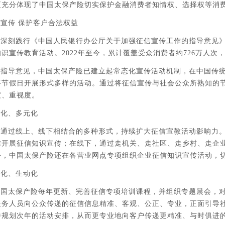
更充分体现了中国太保产险切实保护金融消费者知情权、选择权等消
宣传 保护客户合法权益
深刻践行《中国人民银行办公厅关于加强征信宣传工作的指导意见》
识宣传教育活动。2022年至今，累计覆盖受众消费者约726万人
指导意见，中国太保产险已建立起常态化宣传活动机制，在中国传统新
要节假日开展形式多样的活动。通过将征信宣传与社会公众所熟知的
度、重视度。
色化、多元化
险通过线上、线下相结合的多种形式，持续扩大征信宣教活动影响力
准开展征信知识宣传；在线下，通过走机关、走社区、走乡村、走企
外，中国太保产险还在各营业网点专项组织企业征信知识宣传活动，
业化、生动化
中国太保产险每年更新、完善征信专项培训课程，并组织专题晨会，
服务人员向公众传递的征信信息精准、客观、公正、专业，正面引导
并规划次年的活动安排，从而更专业地向客户传递更精准、与时俱进