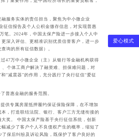
发挥了重要作用，是中国经济增长的重要贡献者，
促融服务实体的责任担当，聚焦为中小微企业
、企业征信报告及个人公积金缴存信息，对实现普惠
万笔。2024年，中国太保产险进一步接入个人中
爱心模式
，更深入评估、更精准识别优质信誉客户，进一步
统查询的所有征信数据）。
过47万中小微企业（主）从银行等金融机构获得
主）、个体工商户解决了融资难、担保难问题，对
和“减震器”的作用，充分践行了央行征信“爱征
升了普惠金融的服务范围。
，提供专属房屋抵押履约保证保险保障，在不增加
成本，打造联结法院、银行、客户三方无缝衔接的
大奖。 中国太保产险基于央行征信系统，创新
大幅减少了客户个人不良债权产生的概率，缩短了
减少了保后纠纷及诉讼风险，既保护了客户良好的