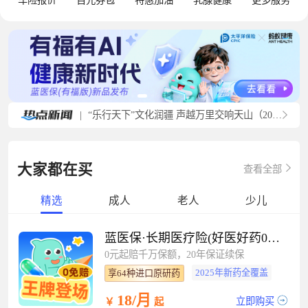
车险报价
百元券包
特惠加油
乳腺健康
更多服务
|
“乐行天下”文化润疆 声越万里交响天山（20260727）
大家都在买
查看全部
精选
成人
老人
少儿
蓝医保·长期医疗险(好医好药0免赔）
0元起赔千万保额，20年保证续保
2025年新药全覆盖
享64种进口原研药
18/月
立即购买
￥
起