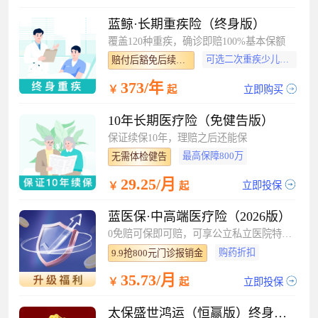
蓝鲸·长期重疾险（终身版）
覆盖120种重疾，确诊即赔100%基本保额
可选二次重疾少儿特疾
赔付后豁免后续保费
373/年
立即购买
￥
起
10年长期医疗险（免健告版）
保证续保10年，理赔之后还能保
最高保障800万
无需体检健告
29.25/月
立即投保
￥
起
蓝医保·中高端医疗险（2026版）
0免赔可保即可赔，可享公立私立医院特需部
购药折扣
9.9抢800元门诊报销金
35.73/月
立即投保
￥
起
太保盛世鸿运（恒赢版）终身寿险（分红型）