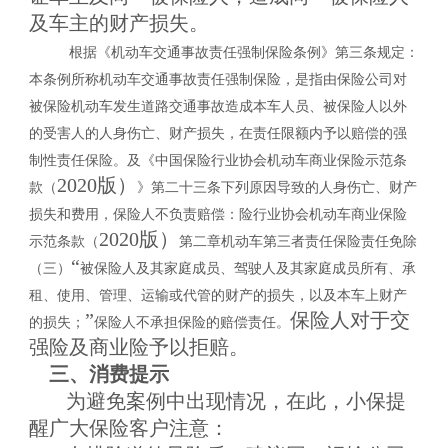
及车主的财产损失。
根据《
机动车交通事故责任强制保险条例
》第
三
条规定：
本条例所称机动车交通事故责任强制保险，是指由保险公司对
被保险机动车发生道路交通事故造成本车人员、被保险人以外
的受害人的人身伤亡、财产损失，在责任限额内予以赔偿的强
制性责任保险。
及《中
国保险行业协会机动车商业保险示范条
2020版）
款（
》
第二十三条下列原因导致的人身伤亡、财产
损失和费用，保险人不负责赔偿：
险行业协会机动车商业保险
2020版）
示范条款（
第二章机动车第三者责任保险责任免除
“
（三）
被保险人及其家庭成员、驾驶人及其家庭成员所有、承
租、使用、管理、运输或代管的财产的损失，以及本车上财产
”
保险
人
对于交
的损失；
保险人
不承担保险的赔偿责任。
强险及商业险予以拒赔。
三、消费提示
为避免案例中
出现
情况，在此，小保提
醒广大
保险
客户注意：