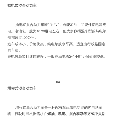
插电式混合动力车
插电式混合动力车即
，既能加油，又能外接电源充
“PHEV”
电。电池包一般为
度电左右，但大多数插混车型的纯电续
10-20
航都超过
公里。
100
造车成本小，价格优惠，纯电续航水平高。适宜出行线路固定
的车友。
充电较频繁且速度较慢，一般充满电需
2-4
小时；保值率较低。
04
增程式混合动力车
增程式混合动力车是一种配有车载供电功能的纯电动车
辆。行驶时可根据需求在
燃油、耗电、混合驱动等方式中灵活