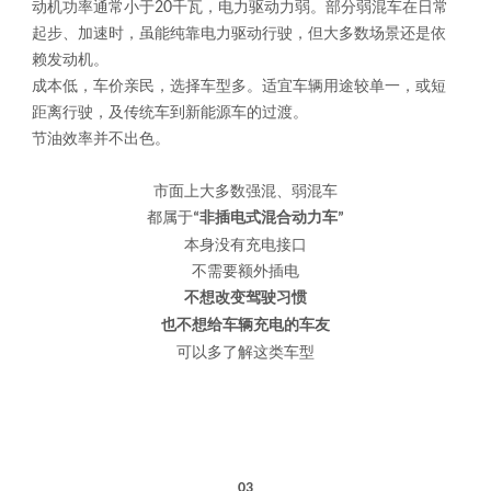
动机功率通常小于
20
千瓦，电力驱动力弱。部分弱混车在日常
起步、加速时，虽能纯靠电力驱动行驶，但大多数场景还是依
赖发动机。
成本低，车价亲民，选择车型多。适宜车辆用途较单一，或短
距离行驶，及传统车到新能源车的过渡。
节油效率并不出色。
市面上大多数强混、弱混车
都属于
非插电式混合动力车
“
”
本身没有充电接口
不需要额外插电
不想改变驾驶习惯
也不想给车辆充电的车友
可以多了解这类车型
03