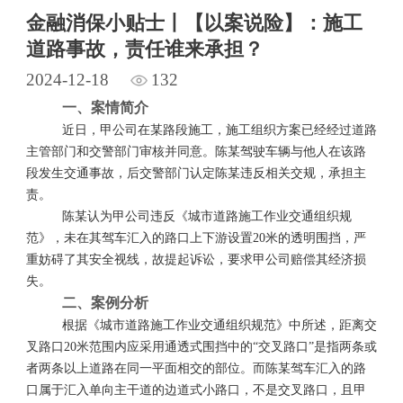
金融消保小贴士丨【以案说险】：施工
道路事故，责任谁来承担？
2024-12-18
132
一、案情简介
近日，甲公司在某路段施工，施工组织方案已经经过道路
主管部门和交警部门审核并同意。陈某驾驶车辆与他人在该路
段发生交通事故，后交警部门认定陈某违反相关交规，承担主
责。
陈某认为甲公司违反《城市道路施工作业交通组织规
范》，未在其驾车汇入的路口上下游设置20米的透明围挡，严
重妨碍了其安全视线，故提起诉讼，要求甲公司赔偿其经济损
失。
二、案例分析
根据《城市道路施工作业交通组织规范》中所述，距离交
叉路口
20米范围内应采用通透式围挡中的“交叉路口”是指两条或
者两条以上道路在同一平面相交的部位。而陈某驾车汇入的路
口属于汇入单向主干道的边道式小路口，不是交叉路口，且甲