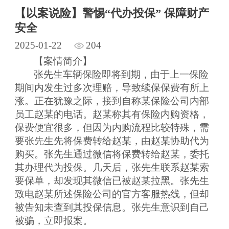
【以案说险】警惕“代办投保” 保障财产
安全
2025-01-22
204
【案情简介】
张先生车辆保险即将到期，由于上一保险
期间内发生过多次理赔，导致续保保费有所上
涨。正在犹豫之际，接到自称某保险公司内部
员工赵某的电话。
赵某
称其有保险内购资格，
保费便宜很多，但因为内购流程比较特殊，需
要
张先生
先将保费转给赵某，由赵某协助代为
购买。
张先生通过微信
将保费转给
赵某
，委托
其办理代为投保。几天后，
张先生
联系
赵某
索
要保单，却发现其微信已被
赵某
拉黑。
张先生
致电赵某所述
保险公司的官方客服热线，但却
被告知未查到其投保信息。
张先生
意识到自己
被骗，立即报案。