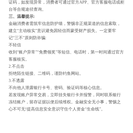
证码，如发现异常，消费者可通过官方APP、官方客服电话或柜
台等合规途径查询。
三、温馨提示:
金融消费者需筑牢信息防护墙，警惕非正规渠道的信息索取，
建立“主动核实”意识避免因轻信而蒙受财产损失。一定要牢
记“三不”原则防诈骗:
不轻信
收到“账户异常”“免费领奖”等短信、电话时，第一时间通过官方
客服核实。
2.不点击
拒绝陌生链接、二维码，谨防钓鱼网站。
3.不透露
不向他人泄露银行卡号、密码、验证码等核心信息。
若发现账户异常交易，立即挂失银行卡并报警，同时联系银行
冻结账户，留存证据以便后续维权。金融安全无小事，警惕之
心不可无!提高信息安全意识守住个人资金“生命线”。