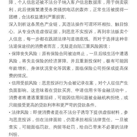
障，个人信息还被不法分子纳入客户信息数据库，用于倒卖获
利，此后便频繁遭受各类骚扰电话的轰炸，正常生活被搅得一
团糟，合法权益遭到严重损害。
深入剖析这条黑色产业链，其违法操作可谓环环相扣、触目惊
心。从专业伪造虚假证据，到恶意不实投诉，再到非法贩卖个
人信息，每一步都在践踏法律与道德底线。而对于选择这种非
法退保途径的消费者而言，无疑是自陷三重风险困境：
• 保障丧失风险：原有保险合同被迫终止，一旦后续生活中遭遇
风险，将失去保险的经济屏障。并且重新投保时，极有可能因
年龄增长、身体状况变化等因素，面临保险公司拒保或提高保
费的情况。
• 信用受损风险：恶意投诉行为会被记录在案，对个人征信产生
负面影响。这意味着在贷款买房、申请信用卡等金融活动中，
消费者将遭遇重重阻碍，可能因信用问题被金融机构拒绝，或
只能接受更高的贷款利率和更严苛的贷款条件。
• 法律风险：即便消费者是在不法分子诱导下提供虚假材料，参
与恶意投诉，但在法律面前，仍需承担相应法律责任。一旦被
查实，可能面临罚款、拘留等处罚，给自己带来不必要的法律
纠纷。