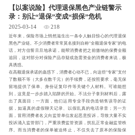
【以案说险】代理退保黑色产业链警示
录：别让“退保”变成“损保”危机
2025-03-14
218
近年来，保险市场上悄然滋生出一条令人触目惊心的代理退保
黑色产业链。不少消费者常常莫名接到自称
“全额退保专家”的电
话，对方信誓旦旦地承诺，能帮消费者把之前缴纳的保费全额
追回，这对部分对保险产品存疑或急需资金的消费者来说，极
具诱惑。
在高额退保承诺的蛊惑下，消费者心动不已，向这些
“专家”支付
了数额不等（大多在数千元）的手续费，还按照要求，毫无保
留地提供了保单、身份证复印件等关键个人材料。可谁能想
到，这竟是一步步踏入陷阱的开始。不法分子拿到材料后，露
出了真面目：一方面，他们运用专业手段伪造销售误导的证
据，如逼真的虚假聊天记录、以假乱真的电话录音；另一方
面，冒用消费者名义向监管单位发起恶意投诉，导致大量不实
投诉涌入监管部门，严重浪费监管资源，扰乱正常金融监管秩
序。而当消费者的保单被迫终止，不仅失去了原本的保险保