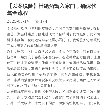
【以案说险】杜绝酒驾入家门，确保代
驾全流程
2025-03-14
174
李某满心欢喜地参加朋友聚会，席间与老友们推杯换盏，畅聊
往昔。聚会结束后，他通过代驾平台呼叫了代驾服务。代驾司
机技术娴熟，稳稳地将李某送至小区门口，代驾服务订单顺利
完成，归家之旅看似即将圆满结束。
然而，家离小区门口仅咫尺之遥，李某心存侥幸，想着自己车
技尚可，短短几步路应该不会出事。在这种贪图方便的心理驱
使下，尚未完全清醒的他坐上了驾驶座。但酒精迅速作用，导
致他反应迟缓，车辆在转弯时失控，撞上了路边停放的车辆。
巨大的撞击声打破了夜晚的宁静，两车严重受损。事故发生
后，李某因涉嫌酒后驾驶被公安机关依法处理，案件进入司法
程序，他将面临法律的公正审判。
从法律规定来看，根据《中华人民共和国道路交通安全法》第
九十一条，饮酒后驾驶机动车，处暂扣六个月机动车驾驶证，
并处一千元以上二千元以下罚款；醉酒驾驶机动车，由公安机