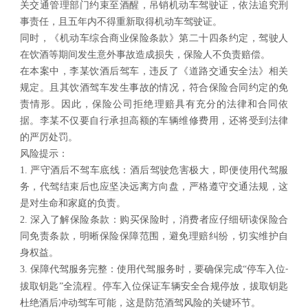
关交通管理部门约束至酒醒，吊销机动车驾驶证，依法追究刑
事责任，且五年内不得重新取得机动车驾驶证。
同时，《机动车综合商业保险条款》第二十四条约定，驾驶人
在饮酒等期间发生意外事故造成损失，保险人不负责赔偿。
在本案中，李某饮酒后驾车，违反了《道路交通安全法》相关
规定。且其饮酒驾车发生事故的情况，符合保险合同约定的免
责情形。因此，保险公司拒绝理赔具有充分的法律和合同依
据。李某不仅要自行承担高额的车辆维修费用，还将受到法律
的严厉处罚。
风险提示：
1.
严守酒后不驾车底线：酒后驾驶危害极大，即便使用代驾服
务，代驾结束后也应坚决远离方向盘，严格遵守交通法规，这
是对生命和家庭的负责。
2.
深入了解保险条款：购买保险时，消费者应仔细研读保险合
同免责条款，明晰保险保障范围，避免理赔纠纷，切实维护自
身权益。
3.
保障代驾服务完整：使用代驾服务时，要确保完成“停车入位
-
拔取钥匙”全流程。停车入位保证车辆安全合规停放，拔取钥匙
杜绝酒后冲动驾车可能，这是防范酒驾风险的关键环节。