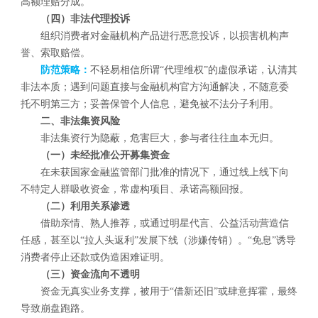
高额理赔分成。
（四）非法代理投诉
组织消费者对金融机构产品进行恶意投诉，以损害机构声
誉、索取赔偿。
防范策略：
不轻易相信所谓“代理维权”的虚假承诺，认清其
非法本质；遇到问题直接与金融机构官方沟通解决，不随意委
托不明第三方；妥善保管个人信息，避免被不法分子利用。
二、非法集资风险
非法集资行为隐蔽，危害巨大，参与者往往血本无归。
（一）未经批准公开募集资金
在未获国家金融监管部门批准的情况下，通过线上线下向
不特定人群吸收资金，常虚构项目、承诺高额回报。
（二）利用关系渗透
借助亲情、熟人推荐，或通过明星代言、公益活动营造信
任感，甚至以“拉人头返利”发展下线（涉嫌传销）。“免息”诱导
消费者停止还款或伪造困难证明。
（三）资金流向不透明
资金无真实业务支撑，被用于“借新还旧”或肆意挥霍，最终
导致崩盘跑路。