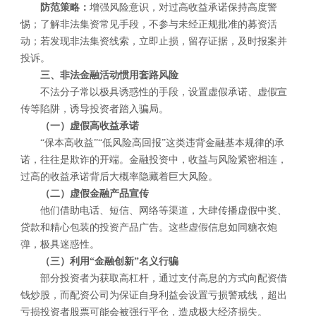
防范策略：
增强风险意识，对过高收益承诺保持高度警
惕；了解非法集资常见手段，不参与未经正规批准的募资活
动；若发现非法集资线索，立即止损，留存证据，及时报案并
投诉。
三、非法金融活动惯用套路风险
不法分子常以极具诱惑性的手段，设置虚假承诺、虚假宣
传等陷阱，诱导投资者踏入骗局。
（一）虚假高收益承诺
“保本高收益”“低风险高回报”这类违背金融基本规律的承
诺，往往是欺诈的开端。金融投资中，收益与风险紧密相连，
过高的收益承诺背后大概率隐藏着巨大风险。
（二）虚假金融产品宣传
他们借助电话、短信、网络等渠道，大肆传播虚假中奖、
贷款和精心包装的投资产品广告。这些虚假信息如同糖衣炮
弹，极具迷惑性。
（三）利用“金融创新”名义行骗
部分投资者为获取高杠杆，通过支付高息的方式向配资借
钱炒股，而配资公司为保证自身利益会设置亏损警戒线，超出
亏损投资者股票可能会被强行平仓，造成极大经济损失。