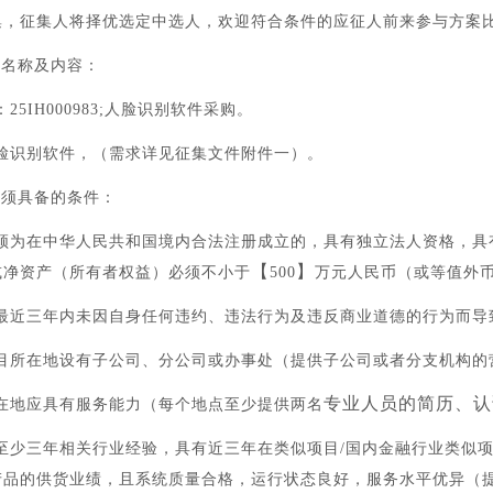
集，征集人将择优选定中选人，欢迎符合条件的应征人前来参与方案
目名称及内容：
25IH000983;人脸识别软件采购。
脸识别软件
，（需求详见征集文件附件一）。
必须具备的条件：
必须为在中华人民共和国境内合法注册成立的，具有独立法人资格，具
【
】
或净资产（所有者权益）必须不小于
500
万元人民币（或等值外
在最近三年内未因自身任何违约、违法行为及违反商业道德的行为而导
项目所在地设有子公司、分公司或办事处（提供子公司或者分支机构的
专业人员的简历、认
在地应具有服务能力（每个地点
至少提供两名
至少三年相关行业经验，具有近三年在类似项目/国内金融行业类似项
产品的供货业绩，且系统质量合格，运行状态良好，服务水平优异（