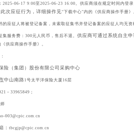
：
2025
-
06
-
17
9:00至
2025
-
06
-
23
16:00。供应商须在规定时间内登
与此次应征行为，详细操作见
“下载中心”内的《供应商操作手册》
集书的应征人将被登记备案，未索取征集书并登记备案的应征人均无资
供应商可通过系统自主申
征集服务费：300元人民币，售后不退。
的《供应商操作手册》。
式：
保险（集团）股份有限公司采购中心
市
中山南路
1号太平洋保险大厦16层
021－3396
5849
；
老师
ao-003@cpic.com.cn
箱：
tbcgjp@cpic.com.cn