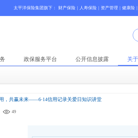
太平洋保险集团旗下：
财产保险
|
人寿保险
|
资产管理
|
健康险
|
务
政保服务平台
公开信息披露
关
用，共赢未来——6·14信用记录关爱日知识讲堂
49