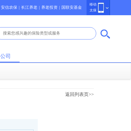
移动
安信农保
|
长江养老
|
养老投资
|
国联安基金
太保
于公司
返回列表页>>