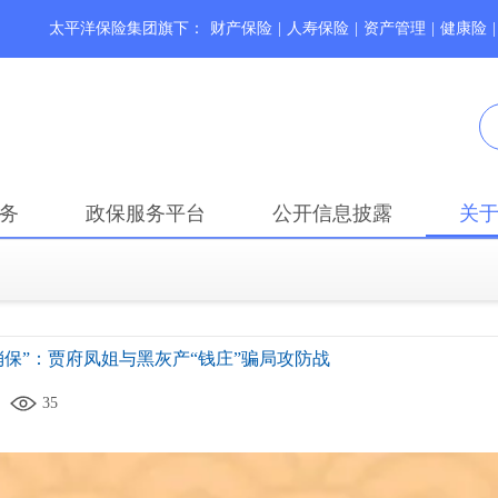
太平洋保险集团旗下：
财产保险
|
人寿保险
|
资产管理
|
健康险
|
务
政保服务平台
公开信息披露
关
消保”：贾府凤姐与黑灰产“钱庄”骗局攻防战
35