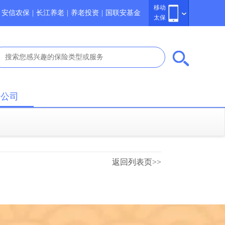
移动
安信农保
|
长江养老
|
养老投资
|
国联安基金
太保
于公司
返回列表页>>