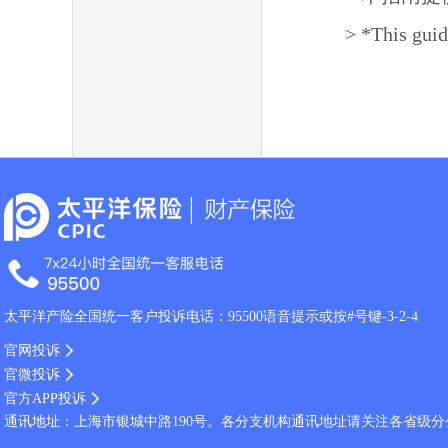
> *This guid
太平洋产险全国统一客户投诉电话：95500语音提示或按#号键-3-2-4
官网投诉
官微投诉
官方APP投诉
通讯地址：上海市银城中路190号。各分支机构通讯地址请关注各省级