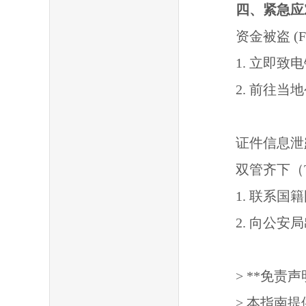
四、紧急应对 E
资金被盗 (Fun
1. 立即致电银行
2. 前往当地公安局
证件信息泄露 (
双管齐下（Two
1. 联系国籍国使
2. 向公安局出入
> **免责声明 
> 本指南