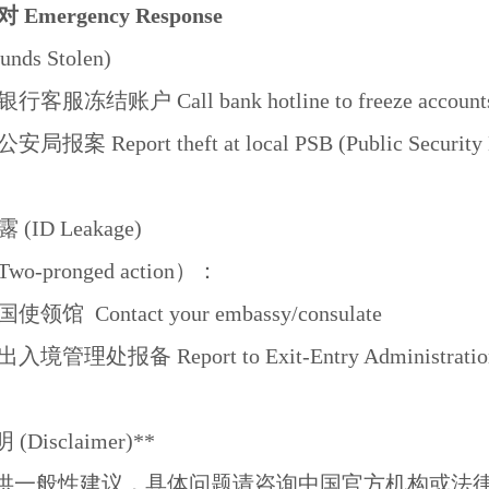
mergency Response
ds Stolen)
客服冻结账户 Call bank hotline to freeze account
报案 Report theft at local PSB (Public Security 
ID Leakage)
-pronged action）：
领馆 Contact your embassy/consulate
境管理处报备 Report to Exit-Entry Administration
(Disclaimer)**
提供一般性建议，具体问题请咨询中国官方机构或法