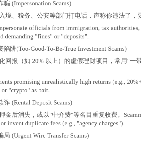
(Impersonation Scams)
入境、税务、公安等部门打电话，声称你违法了，要
ersonate officials from immigration, tax authorities, o
nd demanding "fines" or "deposits".
(Too-Good-To-Be-True Investment Scams)
化回报（如 20% 以上）的虚假理财项目，常用"一
ents promising unrealistically high returns (e.g., 20%
or "crypto" as bait.
(Rental Deposit Scams)
消失，或以"中介费"等名目重复收费。Scammers posing a
 or invent duplicate fees (e.g., "agency charges").
(Urgent Wire Transfer Scams)