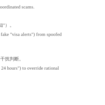
coordinated scams.
知"）。
 fake "visa alerts") from spoofed
"）干扰判断。
 24 hours") to override rational