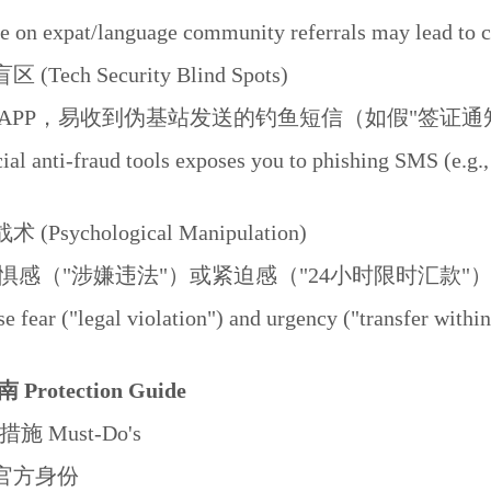
e on expat/language community referrals may lead to 
Tech Security Blind Spots)
APP，易收到伪基站发送的钓鱼短信（如假"签证通
cial anti-fraud tools exposes you to phishing SMS (e.g.,
(Psychological Manipulation)
惧感（"涉嫌违法"）或紧迫感（"24小时限时汇款
 fear ("legal violation") and urgency ("transfer within
rotection Guide
施 Must-Do's
证官方身份