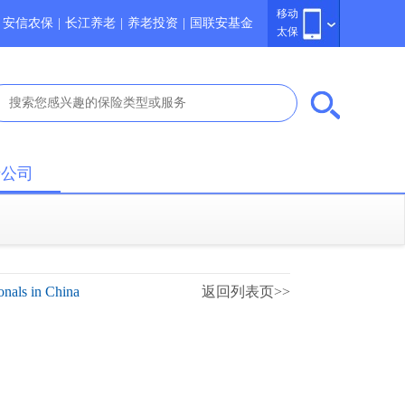
移动
安信农保
|
长江养老
|
养老投资
|
国联安基金
太保
于公司
ls in China
返回列表页>>