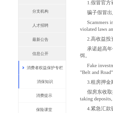
1.假冒官方诈骗 
分支机构
骗子假冒出
Scammers imp
人才招聘
violated laws a
2.高收益投资陷阱
最新公告
承诺超高年
信息公开
饵。
Fake investm
消费者权益保护专栏
"Belt and Road" 
3.租房押金欺诈 
消保知识
假房东收取押金后
消费提示
taking deposits,
4.紧急汇款骗局 
保险课堂