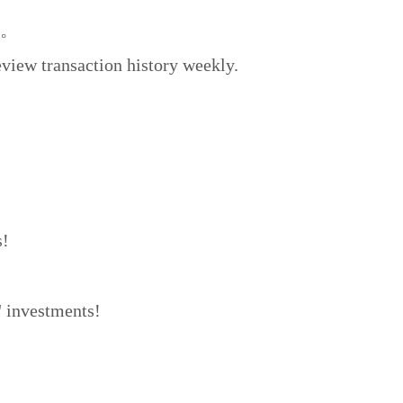
单。
view transaction history weekly.
s!
" investments!