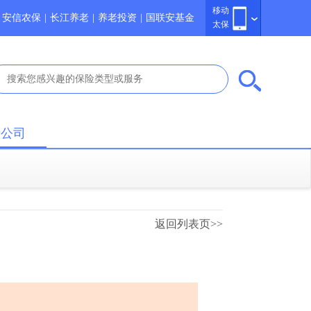
移动
安信农保
|
长江养老
|
养老投资
|
国联安基金
太保
于公司
返回列表页>>