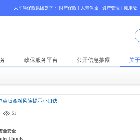
太平洋保险集团旗下：
财产保险
|
人寿保险
|
资产管理
|
健康险
|
务
政保服务平台
公开信息披露
关
 中英版金融风险提示小口诀
51
资金安全
otect funds