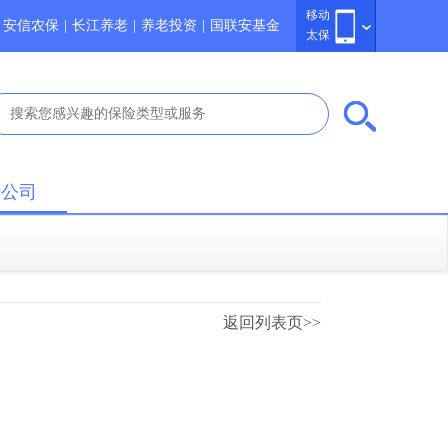
移动
安信农保
|
长江养老
|
养老投资
|
国联安基金
太保
于公司
返回列表页>>