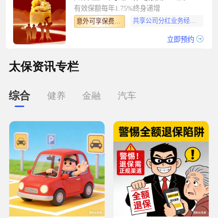
有效保额每年1.75%终身递增
共享公司分红业务经营盈余
意外可享保费豁免
立即预约