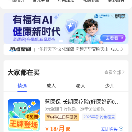
车险报价
百元券包
特惠加油
乳腺健康
更多服务
|
“乐行天下”文化润疆 声越万里交响天山（20260727）
大家都在买
查看全部
精选
成人
老人
少儿
蓝医保·长期医疗险(好医好药0免赔）
0元起赔千万保额，20年保证续保
2025年新药全覆盖
享64种进口原研药
18/月
立即购买
￥
起