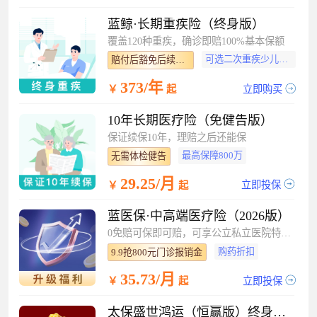
蓝鲸·长期重疾险（终身版）
覆盖120种重疾，确诊即赔100%基本保额
可选二次重疾少儿特疾
赔付后豁免后续保费
373/年
立即购买
￥
起
10年长期医疗险（免健告版）
保证续保10年，理赔之后还能保
最高保障800万
无需体检健告
29.25/月
立即投保
￥
起
蓝医保·中高端医疗险（2026版）
0免赔可保即可赔，可享公立私立医院特需部
购药折扣
9.9抢800元门诊报销金
35.73/月
立即投保
￥
起
太保盛世鸿运（恒赢版）终身寿险（分红型）