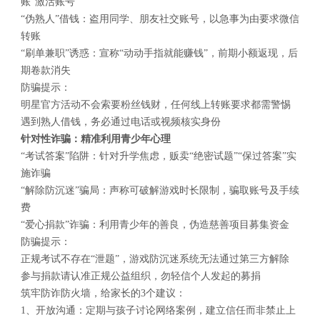
账“激活账号”
“伪熟人”借钱：盗用同学、朋友社交账号，以急事为由要求微信
转账
“刷单兼职”诱惑：宣称“动动手指就能赚钱”，前期小额返现，后
期卷款消失
防骗提示：
明星官方活动不会索要粉丝钱财，任何线上转账要求都需警惕
遇到熟人借钱，务必通过电话或视频核实身份
针对性诈骗：精准利用青少年心理
“考试答案”陷阱：针对升学焦虑，贩卖“绝密试题”“保过答案”实
施诈骗
“解除防沉迷”骗局：声称可破解游戏时长限制，骗取账号及手续
费
“爱心捐款”诈骗：利用青少年的善良，伪造慈善项目募集资金
防骗提示：
正规考试不存在“泄题”，游戏防沉迷系统无法通过第三方解除
参与捐款请认准正规公益组织，勿轻信个人发起的募捐
筑牢防诈防火墙，给家长的3个建议：
1、开放沟通：定期与孩子讨论网络案例，建立信任而非禁止上