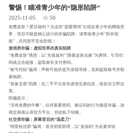
警惕！瞄准青少年的“隐形陷阱”
2025-11-05
50
免费皮肤？爱豆福利？当这些“甜蜜诱饵”出现在青少年的网络世
界，背后可能是精心设计的诈骗陷阱。请查收青少年“防诈指
南”，共同筑牢安全防线！
游戏类诈骗：虚拟世界的真实陷阱
“免费皮肤”诱惑：以“充值返利”“限量皮肤兑换”为诱饵，引导扫
码或点击链接，盗取家长支付密码。
“账号代练”骗局：声称可低价提升游戏等级，实则盗取账号并勒
索钱财。
“装备交易”陷阱：在二手平台发布虚假交易信息，收款后立即拉
黑。
防骗提示：
“没有免费的午餐”，任何索要密码、验证码的行为都是诈骗，游
戏交易请认准官方平台，切勿私下转账。
社交类诈骗：屏幕背后的“温柔刀”
“明星粉丝群”骗局：冒充明星助理，以“发福利”为名要求转