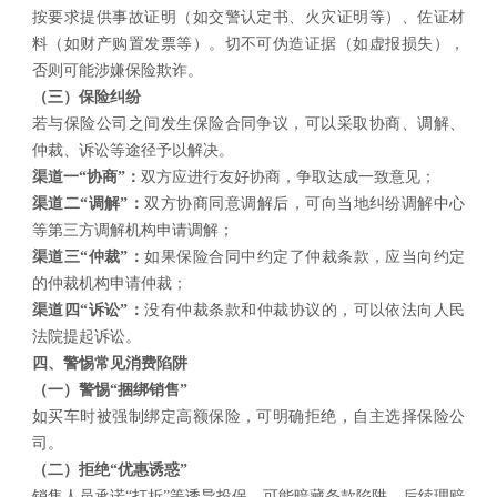
按要求提供事故证明（如交警认定书、火灾证明等）、佐证材
料（如财产购置发票等）。切不可伪造证据（如虚报损失），
否则可能涉嫌保险欺诈。
（
三
）
保险纠纷
若与保险公司之间发生保险合同争议，可以采取协商、调解、
仲裁、诉讼等途径予以解决。
渠道一“协商”：
双方应进行友好协商，争取达成一致意见；
渠道二“调解”：
双方协商同意调解后，可向当地纠纷调解中心
等第三方调解机构申请调解；
渠道三“仲裁”：
如果保险合同中约定了仲裁条款，应当向约定
的仲裁机构申请仲裁；
渠道四“诉讼”：
没有仲裁条款和仲裁协议的，可以依法向人民
法院提起诉讼。
四、
警惕常见消费陷阱
（
一）
警惕“捆绑销售”
如买车时被强制绑定高额保险，可明确拒绝，自主选择保险公
司。
（
二
）
拒绝“
优惠诱惑
”
销售人员承诺“打折”等诱导投保，可能暗藏条款陷阱，后续理赔