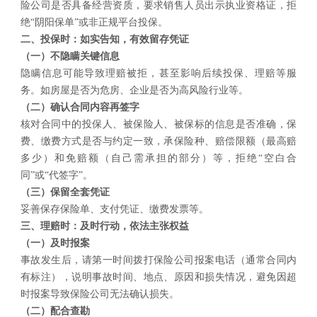
险公司是否具备经营资质，要求销售人员出示执业资格证，拒
绝“阴阳保单”或非正规平台投保。
二、
投保时：如实告知，
有效
留存凭证
（一）
不隐瞒关键信息
隐瞒信息可能导致理赔被拒，甚至影响后续投保、理赔等服
务。如房屋是否为危房、企业是否为高风险行业等。
（二）
确认合同内容再签字
核对合同中的投保人、被保险人、被保标的信息是否准确，保
费、缴费方式是否与约定一致，承保险种、赔偿限额（最高赔
多少）和免赔额（自己需承担的部分）等，拒绝“空白合
同”或“代签字”。
（三）
保留全套凭证
妥善保存保险单、支付凭证、缴费发票等。
三、
理赔时：及时行动，依法主张权益
（一）
及时
报案
事故发生后，请第一时间拨打保险公司报案电话（通常合同内
有标注），说明事故时间、地点、原因和损失情况，避免因超
时报案导致保险公司无法确认损失。
（二）
配合查勘