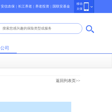
移动
安信农保
|
长江养老
|
养老投资
|
国联安基金
太保
于公司
返回列表页>>