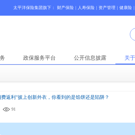
太平洋保险集团旗下：
财产保险
|
人寿保险
|
资产管理
|
健康险
|
务
政保服务平台
公开信息披露
关
消费返利”披上创新外衣，你看到的是馅饼还是陷阱？
91