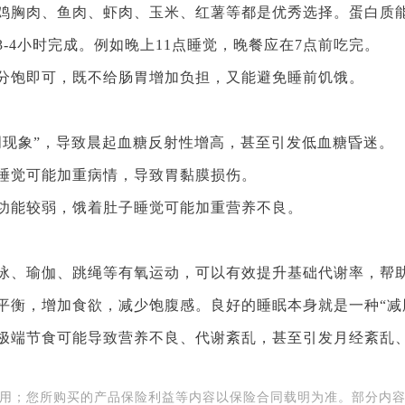
鸡胸肉、鱼肉、虾肉、玉米、红薯等都是优秀选择。蛋白质
-4小时完成。例如晚上11点睡觉，晚餐应在7点前吃完。
分饱即可，既不给肠胃增加负担，又能避免睡前饥饿。
明现象”，导致晨起血糖反射性增高，甚至引发低血糖昏迷。
睡觉可能加重病情，导致胃黏膜损伤。
功能较弱，饿着肚子睡觉可能加重营养不良。
泳、瑜伽、跳绳等有氧运动，可以有效提升基础代谢率，帮
平衡，增加食欲，减少饱腹感。良好的睡眠本身就是一种“减
极端节食可能导致营养不良、代谢紊乱，甚至引发月经紊乱
之用；您所购买的产品保险利益等内容以保险合同载明为准。部分内