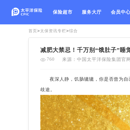
保险超市
服务大厅
会员中
>
>
首页
太保资讯专栏
综合
减肥大禁忌！千万别“饿肚子”睡
760
来源：中国太平洋保险集团官
夜深人静，饥肠辘辘，你是否曾为自
歧途。