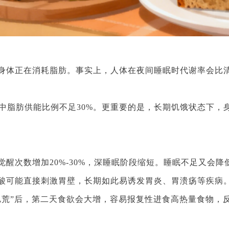
体正在消耗脂肪。事实上，人体在夜间睡眠时代谢率会比清醒
其中脂肪供能比例不足30%。更重要的是，长期饥饿状态下
醒次数增加20%-30%，深睡眠阶段缩短。睡眠不足又会
酸可能直接刺激胃壁，长期如此易诱发胃炎、胃溃疡等疾病
饥荒”后，第二天食欲会大增，容易报复性进食高热量食物，