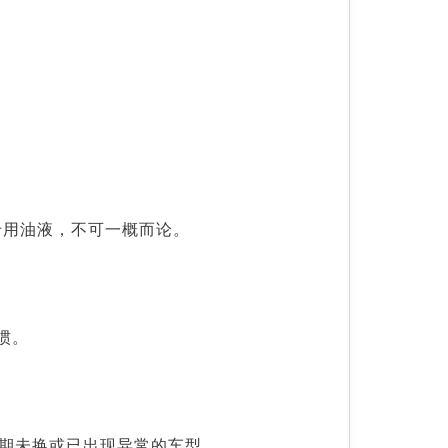
专用油液，不可一概而论。
惯。
。
合超期未换或已出现异常的车型。