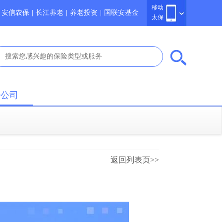
移动
安信农保
|
长江养老
|
养老投资
|
国联安基金
太保
于公司
返回列表页>>