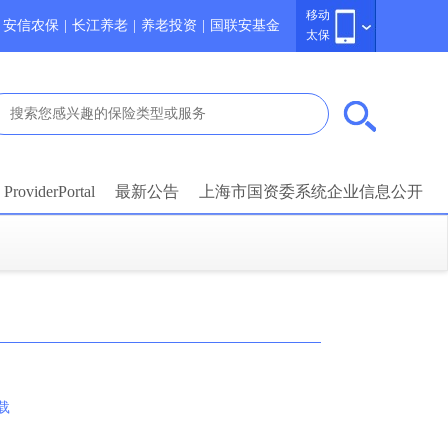
移动
安信农保
|
长江养老
|
养老投资
|
国联安基金
太保
ProviderPortal
最新公告
上海市国资委系统企业信息公开
载