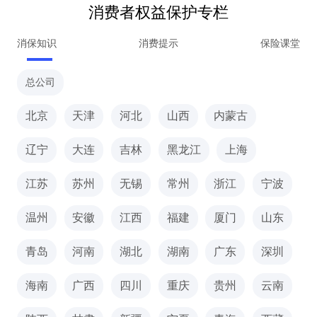
消费者权益保护专栏
消保知识
消费提示
保险课堂
总公司
北京
天津
河北
山西
内蒙古
辽宁
大连
吉林
黑龙江
上海
江苏
苏州
无锡
常州
浙江
宁波
温州
安徽
江西
福建
厦门
山东
青岛
河南
湖北
湖南
广东
深圳
海南
广西
四川
重庆
贵州
云南