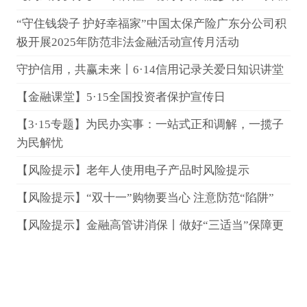
“守住钱袋子 护好幸福家”中国太保产险广东分公司积
极开展2025年防范非法金融活动宣传月活动
守护信用，共赢未来丨6·14信用记录关爱日知识讲堂
【金融课堂】5·15全国投资者保护宣传日
【3·15专题】为民办实事：一站式正和调解，一揽子
为民解忧
【风险提示】老年人使用电子产品时风险提示
【风险提示】“双十一”购物要当心 注意防范“陷阱”
【风险提示】金融高管讲消保丨做好“三适当”保障更
稳当
【风险提示】高额退税有“攻略”？认准官方别上当
【风险提示】中国保险行业协会提醒广大车主：机动