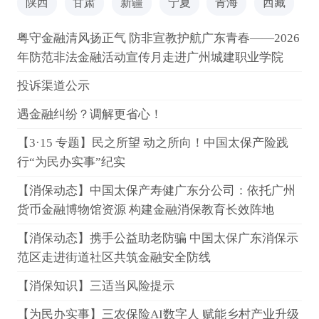
陕西
甘肃
新疆
宁夏
青海
西藏
粤守金融清风扬正气 防非宣教护航广东青春——2026
年防范非法金融活动宣传月走进广州城建职业学院
投诉渠道公示
遇金融纠纷？调解更省心！
【3·15 专题】民之所望 动之所向！中国太保产险践
行“为民办实事”纪实
【消保动态】中国太保产寿健广东分公司：依托广州
货币金融博物馆资源 构建金融消保教育长效阵地
【消保动态】携手公益助老防骗 中国太保广东消保示
范区走进街道社区共筑金融安全防线
【消保知识】三适当风险提示
【为民办实事】三农保险AI数字人 赋能乡村产业升级