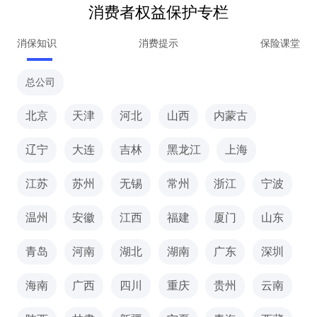
消费者权益保护专栏
消保知识
消费提示
保险课堂
总公司
北京
天津
河北
山西
内蒙古
辽宁
大连
吉林
黑龙江
上海
江苏
苏州
无锡
常州
浙江
宁波
温州
安徽
江西
福建
厦门
山东
青岛
河南
湖北
湖南
广东
深圳
海南
广西
四川
重庆
贵州
云南