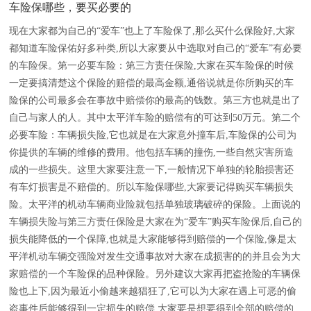
车险保哪些，要买必要的
现在大家都为自己的“爱车”也上了车险保了,那么买什么保险好,大家
都知道车险保佑好多种类,所以大家要从中选取对自己的“爱车”有必要
的车险保。第一必要车险：第三方责任保险,大家在买车险保的时候
一定要搞清楚这个保险的赔偿的最高金额,通俗说就是你所购买的车
险保的公司最多会在事故中赔偿你的最高的钱数。第三方也就是出了
自己与家人的人。其中太平洋车险的赔偿有的可达到50万元。第二个
必要车险：车辆损失险,它也就是在大家意外撞车后,车险保的公司为
你提供的车辆的维修的费用。他包括车辆的撞伤,一些自然灾害所造
成的一些损失。这里大家要注意一下,一般情况下单独的轮胎损害还
有车灯损害是不赔偿的。所以车险保哪些,大家要记得购买车辆损失
险。太平洋的机动车辆商业险就包括单独玻璃破碎的保险。上面说的
车辆损失险与第三方责任保险是大家在为“爱车”购买车险保后,自己的
损失能降低的一个保障,也就是大家能够得到赔偿的一个保险,像是太
平洋机动车辆交强险对发生交通事故对大家在成损害的的并且会为大
家赔偿的一个车险保的品种保险。另外建议大家再把盗抢险的车辆保
险也上下,因为最近小偷越来越猖狂了,它可以为大家在遇上可恶的偷
盗事件后能够得到一定损失的赔偿,大家要是想要得到全部的赔偿的