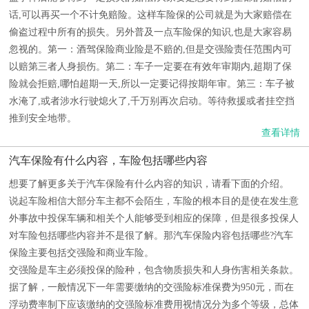
话,可以再买一个不计免赔险。这样车险保的公司就是为大家赔偿在
偷盗过程中所有的损失。另外普及一点车险保的知识,也是大家容易
忽视的。第一：酒驾保险商业险是不赔的,但是交强险责任范围内可
以赔第三者人身损伤。第二：车子一定要在有效年审期内,超期了保
险就会拒赔,哪怕超期一天,所以一定要记得按期年审。第三：车子被
水淹了,或者涉水行驶熄火了,千万别再次启动。等待救援或者挂空挡
推到安全地带。
查看详情
汽车保险有什么内容，车险包括哪些内容
想要了解更多关于汽车保险有什么内容的知识，请看下面的介绍。
说起车险相信大部分车主都不会陌生，车险的根本目的是使在发生意
外事故中投保车辆和相关个人能够受到相应的保障，但是很多投保人
对车险包括哪些内容并不是很了解。那汽车保险内容包括哪些?汽车
保险主要包括交强险和商业车险。
交强险是车主必须投保的险种，包含物质损失和人身伤害相关条款。
据了解，一般情况下一年需要缴纳的交强险标准保费为950元，而在
浮动费率制下应该缴纳的交强险标准费用视情况分为多个等级，总体