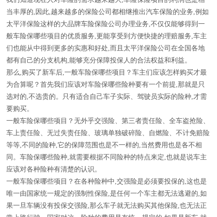
当丰厚的,因此,越来越多的保险公司都相继推出汽车保险的业务,例如
太平洋保险这样的大品牌车险保险公司办理业务,不仅仅能够得到一
般车险保哪些项目的优质服务,更能享受到方便快捷的理赔服务,车主
们也能从中得到更多的实惠和好处,而且太平洋保险公司在全国各地
都有自己的分支机构,能够充分保障投保人的合法权益和利益。
那么,购买了新车后,一般车险保哪些项目？车主们应该怎样购买才最
为合算呢？首先我们应该对车险保哪些险种要有一个前提,那就是只
选对的,不选贵的。只有适合自己车子实际、驾驶员实际的险种,才需
要购买。
一般车险保哪些项目？无外乎交强险、第三者责任险、全车盗抢险、
车上责任险、无过失责任险、玻璃单独破碎险、自燃险、不计免赔险
等等,不同的险种,它的保障范围也是不一样的,当然费用也是各不相
同。车险保哪些险种,就需要根据不同险种的特点来定,也就是说车主
应该对各种险种有清楚的认识。
一般车险保哪些项目？在各种险种中,交强险是必须要投保的,这也是
唯一由国家统一规定的强制性保险,是任何一个车主都无法逃避的,如
果一旦车辆没有投保交强险,那么车子就无法购买其他保险,也无法正