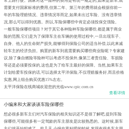
常上路行驶。国家对这一险种的费用是有统一规定的,如果是新车,就
需要支付国家标准的费用,但第二年、第三年的费用就会根据你前一
年的车险理赔情况、违章情况等而定,如果未出过车险、没有违章情
况,那么可以得到优惠。所以,车险保哪些中肯定必须投保交强险。
一般车险保哪些项目？对于其它各种险种车险保哪些,都是属于商业
险的范围,它们是为了保障车主在车辆的使用过程中,一旦出现车子、
自身、他人的生命财产损失,能够得到保险公司的适当补偿,以此来减
轻车主的经济负担。购置的新车到底需要购买哪些商业险呢？专家建
议,除了像自燃险等险种可以考虑不投保外,像第三者责任险、车损险
等还是必须要投保的,这也是为了给车主最好的保障。当然,如果车主
计划给爱车投保的话,可以选择太平洋保险,不仅理赔服务好,而且价格
实惠,网上组合购买优惠15%左右。
太平洋保险在线商城欢迎您的光临www.cpic.com.cn
查看详情
小编来和大家谈谈车险保哪些
想必很多新车主们对汽车保险的相关知识还不是很了解吧,提到车险
保哪些,可能很多有一定驾龄的车主朋友是比较熟悉的。这时候,新车
主们就开始犯难了。前几天,小编在逛贴吧的时候,发现有很多车主朋