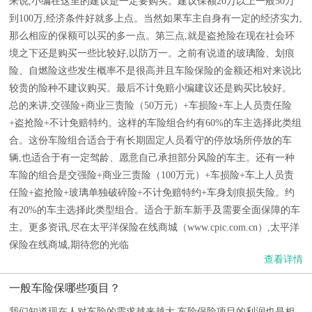
来说,小编在这里的建议是一定要购买。建议保额20万以上一般50万
到100万,经济条件好就多上点。当然如果车主自身有一定的经济实力,
那么相应的保额可以买的多一点。第三点,就是盗抢险在现在社会环
境之下还是购买一些比较好,以防万一。之前有说道的玻璃险、划痕
险、自燃险这些发生概率不是很高并且车险保险的金额还相对来说比
较贵的险种不建议购买。最后不计免赔小编建议还是购买比较好。
总的来讲,交强险+商业三责险（50万元）+车损险+车上人员责任险
+盗抢险+不计免赔特约。这样的车险组合约有60%的车主选择此类组
合。这份车险组合适合于有长期固定人员看守的停放场所停放的车
辆,也适合于有一定驾龄、愿意自己承担部分风险的车主。还有一种
车险的组合是交强险+商业三责险（100万元）+车损险+车上人员责
任险+盗抢险+玻璃单独破碎险+不计免赔特约+车身划痕损失险。约
有20%的车主选择此类型组合。适合于新车新手及需要全面保障的车
主。更多资讯,尽在太平洋保险在线商城（www.cpic.com.cn）,太平洋
保险在线商城,期待您的光临
查看详情
一般车险保哪些项目？
我们知道现在人对车险的需求越来越大,车险保险项目的利润也是相