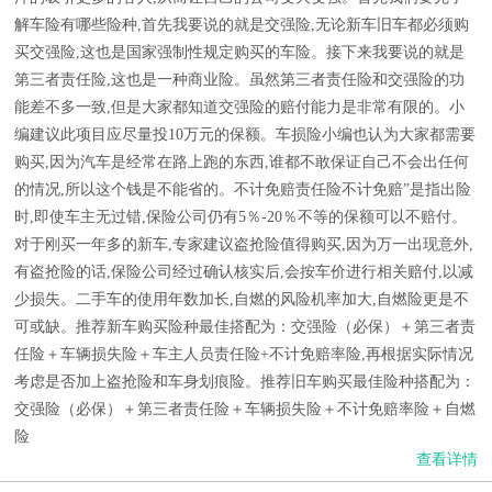
解车险有哪些险种,首先我要说的就是交强险,无论新车旧车都必须购
买交强险,这也是国家强制性规定购买的车险。接下来我要说的就是
第三者责任险,这也是一种商业险。虽然第三者责任险和交强险的功
能差不多一致,但是大家都知道交强险的赔付能力是非常有限的。小
编建议此项目应尽量投10万元的保额。车损险小编也认为大家都需要
购买,因为汽车是经常在路上跑的东西,谁都不敢保证自己不会出任何
的情况,所以这个钱是不能省的。不计免赔责任险不计免赔”是指出险
时,即使车主无过错,保险公司仍有5％-20％不等的保额可以不赔付。
对于刚买一年多的新车,专家建议盗抢险值得购买,因为万一出现意外,
有盗抢险的话,保险公司经过确认核实后,会按车价进行相关赔付,以减
少损失。二手车的使用年数加长,自燃的风险机率加大,自燃险更是不
可或缺。推荐新车购买险种最佳搭配为：交强险（必保）＋第三者责
任险＋车辆损失险＋车主人员责任险+不计免赔率险,再根据实际情况
考虑是否加上盗抢险和车身划痕险。推荐旧车购买最佳险种搭配为：
交强险（必保）＋第三者责任险＋车辆损失险＋不计免赔率险＋自燃
险
查看详情