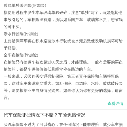
玻璃单独破碎险(附加险)
指使用过程中发生本车玻璃单独破碎，注意“单独”两字，而如是其他
事故引起的，车损险里有赔，所以如系国产车，玻璃亦不贵，想省钱
的可不买。
涉水行驶险(附加险)
主要是保障车辆在积水路面涉水行驶或被水淹后致使发动机损坏可给
予赔偿。
全车盗抢险(附加险)
盗抢险只有整辆车被盗超过60天之后，才能理赔。一般有需要购买盗
抢险的，都是车辆价值较低且经常停在路边的车主。
一般来说，必须购买交通强制保险、第三者责任保险和车辆损坏保
险，这对车主来说意义重大。如刮伤险、自燃险、水险、玻璃破碎险
等，则要根据业主自身情况购买。如果你认为你有更好的选择，请留
言。
查看详情
汽车保险哪些情况下不赔？车险免赔情况
买汽车保险不过为了可以省心，在任何情况下能够理赔，减少车主损