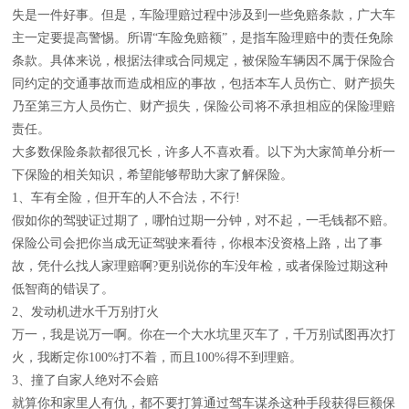
失是一件好事。但是，车险理赔过程中涉及到一些免赔条款，广大车
主一定要提高警惕。所谓“车险免赔额”，是指车险理赔中的责任免除
条款。具体来说，根据法律或合同规定，被保险车辆因不属于保险合
同约定的交通事故而造成相应的事故，包括本车人员伤亡、财产损失
乃至第三方人员伤亡、财产损失，保险公司将不承担相应的保险理赔
责任。
大多数保险条款都很冗长，许多人不喜欢看。以下为大家简单分析一
下保险的相关知识，希望能够帮助大家了解保险。
1、车有全险，但开车的人不合法，不行!
假如你的驾驶证过期了，哪怕过期一分钟，对不起，一毛钱都不赔。
保险公司会把你当成无证驾驶来看待，你根本没资格上路，出了事
故，凭什么找人家理赔啊?更别说你的车没年检，或者保险过期这种
低智商的错误了。
2、发动机进水千万别打火
万一，我是说万一啊。你在一个大水坑里灭车了，千万别试图再次打
火，我断定你100%打不着，而且100%得不到理赔。
3、撞了自家人绝对不会赔
就算你和家里人有仇，都不要打算通过驾车谋杀这种手段获得巨额保