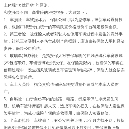
上体现“奖优罚劣”的原则。
和交强险不同，商业险的种类很多，大致如下：
1、车损险：车被撞坏后，保险公司可以为您修车，按新车购置价投
保，根据厂牌型号由统一的车辆购置价格报价平台确定投保金额。
2、第三者险：被保险人或者驾驶人在使用车辆过程中发生的意外事
故，让第三者受到人身伤亡或财产的损毁，应该由被保险人承担经济
责任，保险公司赔偿。
3、玻璃单独破碎险：是指投保人对被保车辆的挡风玻璃和车窗玻璃
(不包括车灯、车镜玻璃)进行投保。在保险期限内，被投保的车辆在
使用过程中，发生挡风玻璃或是车窗玻璃单独破碎，保险人就会按实
际损失负责赔偿。
4、车上人员险：指负责赔偿保险车辆交通意外造成的本车人员伤
亡。
5、自燃险：由于自己车内的油路、电路、线路等供油系统发生问
题、机动车运转摩擦引起火灾，造成车辆的损失，在被保险人发生保
险事故时，为减少保险车辆的施救费用，由保险人负责赔偿。
6、全车盗抢险：车被偷了，有公安机关证明，3个月内找不到，按折
旧再8折赔钱(如果投保不计免赔险就可以不打8折)，投保按折旧价