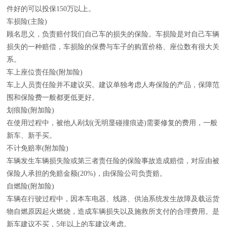
件好的可以投保150万以上。
车损险(主险)
顾名思义，负责赔付我们自己车的损失的保险。车损险是对自己车辆
损失的一种赔偿，车损险的保费与车子的购置价格、座位数有很大关
系。
车上座位责任险(附加险)
车上人员责任险并不建议买。建议单独考虑人寿保险的产品，保障范
围和保险费一般都更低更好。
划痕险(附加险)
在使用过程中，被他人剐划(无明显碰撞痕迹)需要修复的费用，一般
新车、新手买。
不计免赔率(附加险)
车辆发生车辆损失险或第三者责任险的保险事故造成赔偿，对应由被
保险人承担的免赔金额(20%)，由保险公司负责赔。
自燃险(附加险)
车辆在行驶过程中，因本车电器、线路、供油系统发生故障及载运货
物自燃原因起火燃烧，造成车辆损失以及施救所支付的合理费用。是
新车建议不买，5年以上的车建议考虑。