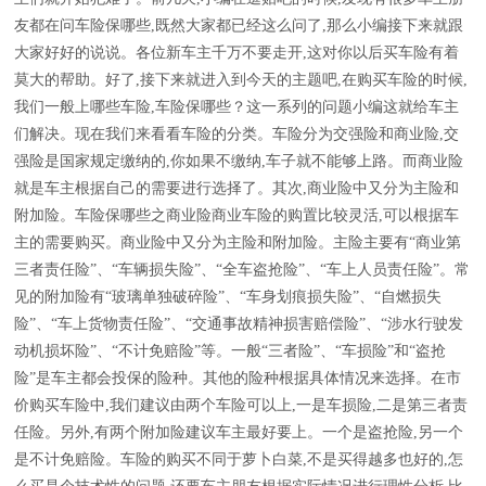
友都在问车险保哪些,既然大家都已经这么问了,那么小编接下来就跟
大家好好的说说。各位新车主千万不要走开,这对你以后买车险有着
莫大的帮助。好了,接下来就进入到今天的主题吧,在购买车险的时候,
我们一般上哪些车险,车险保哪些？这一系列的问题小编这就给车主
们解决。现在我们来看看车险的分类。车险分为交强险和商业险,交
强险是国家规定缴纳的,你如果不缴纳,车子就不能够上路。而商业险
就是车主根据自己的需要进行选择了。其次,商业险中又分为主险和
附加险。车险保哪些之商业险商业车险的购置比较灵活,可以根据车
主的需要购买。商业险中又分为主险和附加险。主险主要有“商业第
三者责任险”、“车辆损失险”、“全车盗抢险”、“车上人员责任险”。常
见的附加险有“玻璃单独破碎险”、“车身划痕损失险”、“自燃损失
险”、“车上货物责任险”、“交通事故精神损害赔偿险”、“涉水行驶发
动机损坏险”、“不计免赔险”等。一般“三者险”、“车损险”和“盗抢
险”是车主都会投保的险种。其他的险种根据具体情况来选择。在市
价购买车险中,我们建议由两个车险可以上,一是车损险,二是第三者责
任险。另外,有两个附加险建议车主最好要上。一个是盗抢险,另一个
是不计免赔险。车险的购买不同于萝卜白菜,不是买得越多也好的,怎