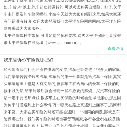
么买是个技术性的问题,还要车主朋友根据实际情况进行理性分析,比
如,车龄5年以上,汽车超负荷运转的,可以考虑购买自燃险。好了,关于
车主们提及的车险保哪些,小编今天就为大家介绍到这里,如果大家还
有问题没有解决,欢迎大家登录我们太平洋车险网的网站,太平洋车险
网将竭诚为大家服务。
太平洋保险种类繁多,可满足您的多种要求,购买太平洋保险可直接登
录太平洋保险在线商城（www.cpic.com.cn）。
查看详情
我来告诉你车险保哪些好
如今随着我们社会经济在快速的发展,汽车已经走进了很多人的家庭,
我们辛辛苦苦攒钱买汽车,买车后的第一件事就是给汽车上保险,其实
买车险这里面也是大有文章的,很多车主在给自己的爱车上保险的时
候不以为然,结果到最后就会出现一些不必要的麻烦。买汽车保险的
话一定不要省那点钱,很多车主在买保险的时候会觉得很痛心,那是因
为你平时没遇到上什么事情,万一哪天在路上真遇到上面事了,后悔都
来不及。大家在买车险的时候可能会遇到一个相同的问题,那就是车
险保哪些好。我们买车险的时候也要货币商家,各行各业都在绞尽脑
汁的吸引更多的客人,从而让自己的公司变大变强。首先我们要先了