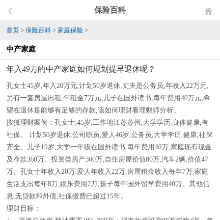
保险百科
首页
>
保险百科
>
家庭保险
>
中产家庭
年入49万的中产家庭如何规划提早退休呢？
孔女士45岁,年入20万元,计划50岁退休,丈夫是公务员,年收入22万元,
另有一套房屋出租,年租金7万元,儿子在国外读书,每年费用40万元,希
望在退休是能够有足够的存款,该如何理财看理财师分析。
搜狐理财案例：孔女士,45岁,工作地江苏苏州,大学学历,身体健康,有
社保。 计划50岁退休,公司职员,爱人46岁,公务员,大学学历,健康,社保
齐全。儿子19岁,大学一年级在国外读书,每年费用40万,家庭现有现金
及存款360万。投资类房产300万,自住房屋价值80万,汽车2辆,价值47
万。孔女士年收入20万,爱人年收入22万,房屋租金收入每年7万,家庭
生活支出每年8万,娱乐费用2万,孩子每年国外留学费用40万。其他信
息,无贷款和外债,社保缴费已超过15年。
理财目标：