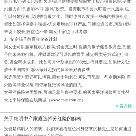
目前,股市确实比较红火,但是理财师要提醒周女士股市投资风险,要做
到量力而行,更加不可“跟风”投资。投资股市不要只盯着一只股票,也
可以分散投资,实现收益最大化。同时也可以发掘一些新的投资机会,
就比如选择像嘉丰瑞德-优选定增类理财产品,间接投资股市,风险相对
来说比较低,收益也不错,周女士家也可以考虑。
3、制定孩子教育金储备计划
周女士可以趁家庭收入较高,资金充足时,提前为孩子储备教育金,为孩
子的未来做打算。理财师建议可以以教育类,或定投类等方式进行储
备,资金积少成多。比如每月计划拿出5000元进行月定投,如果计划让
孩子出国留学,那么每月定投的资金最好再多些。
家庭保障方面还可以增强,周女士和老公,可以再配置一些定期寿险,意
外险等商业保险,增强家庭抵御风险的能力。
太平洋保险种类繁多,可满足您的多种要求,购买太平洋保险可直接登
录太平洋保险在线商城（www.cpic.com.cn）。
查看详情
关于精明中产家庭选择分红险的解析
投资是精明人的游戏，我们来看看这位出身贫寒的杨先生是如何通过