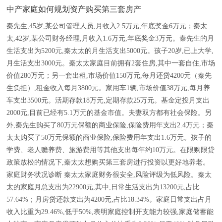
中产家庭如何规划资产购买第三套房产
秦先生,45岁,某公司管理人员,月收入2.5万元,年底奖金6万元；秦太
太,42岁,某公司财务经理,月收入1.6万元,年底奖金3万元。秦先生的月
生活支出为5200元,秦太太的月生活支出5000元。孩子20岁,已上大学,
月生活支出3000元。秦太太家庭目前拥有2套住房,其中一套自住,市场
价值280万元；另一套出租,市场价值150万元,每月还贷4200元（秦先
生负担）,租金收入每月3800元。家用车1辆,市场价值38万元,每月养
车支出3500元。活期存款18万元,定期存款25万元。基金定投月支出
2000元,目前已经有5.1万元的基金市值。夫妻双方都有社会保险。另
外,秦先生购买了80万元保额的商业保险,保险费用年支出2.4万元；秦
太太购买了50万元保额的商业保险,保险费用年支出1.6万元。孩子的
学费、老人赡养费、旅游费用等其他支出每年约10万元。在限购限贷
政策放松的情况下,秦太太想购买第三套房进行投资以更好地养老。
家庭财务状况诊断 秦太太家庭财务很安全,风险评级为低风险。秦太
太的家庭月总支出为22900元,其中,日常生活支出为13200元,占比
57.64%；月房贷还款支出为4200元,占比18.34%。家庭日常支出占月
收入比重为29.46%,低于50%,表明家庭控制开支能力较强,家庭储蓄能