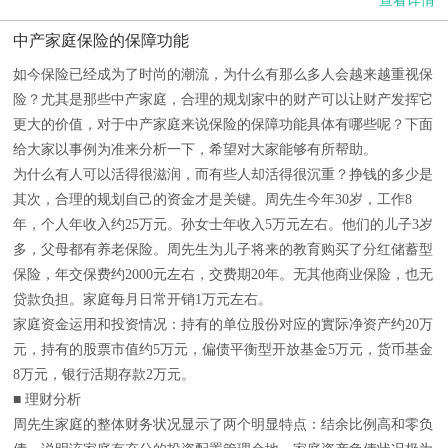
查看详情
中产家庭保险的保障功能
如今保险已经成为了时尚的潮流，为什么有那么多人会越来越重视保
险？尤其是那些中产家庭，合理的规划家中的财产可以让财产发挥它
更大的价值，对于中产家庭来说保险的保障功能具体有哪些呢？下面
给大家以事例为准来分析一下，希望对大家能够有所帮助。
为什么有人可以活得很滋润，而有些人却活得很沉重？挣钱的多少是
其次，合理的规划自己的资金才是关键。周先生今年30岁，工作8
年，个人年收入约25万元。孙女士年收入5万元左右。他们的儿子3岁
多，父母都有养老保险。周先生为儿子将来的教育购买了分红储蓄型
保险，年交保费约2000元左右，交费期20年。无其他商业保险，也无
贷款负担。家庭每月日常开销1万元左右。
家庭资金运用和投资情况：持有的单位股份对应的實际净资产约20万
元，持有的股票市值约5万元，偏债平衡型开放基金5万元，货币基金
8万元，银行活期存款2万元。
■ 理财分析
周先生家庭的整体财务状况显示了两个明显特点：结余比例高和零负