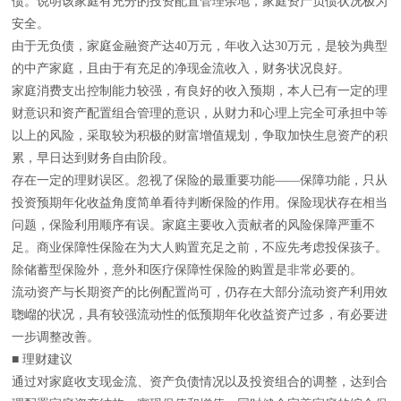
债。说明该家庭有充分的投资配置管理余地，家庭资产负债状况极为
安全。
由于无负债，家庭金融资产达40万元，年收入达30万元，是较为典型
的中产家庭，且由于有充足的净现金流收入，财务状况良好。
家庭消费支出控制能力较强，有良好的收入预期，本人已有一定的理
财意识和资产配置组合管理的意识，从财力和心理上完全可承担中等
以上的风险，采取较为积极的财富增值规划，争取加快生息资产的积
累，早日达到财务自由阶段。
存在一定的理财误区。忽视了保险的最重要功能——保障功能，只从
投资预期年化收益角度简单看待判断保险的作用。保险现状存在相当
问题，保险利用顺序有误。家庭主要收入贡献者的风险保障严重不
足。商业保障性保险在为大人购置充足之前，不应先考虑投保孩子。
除储蓄型保险外，意外和医疗保障性保险的购置是非常必要的。
流动资产与长期资产的比例配置尚可，仍存在大部分流动资产利用效
聦嵧的状况，具有较强流动性的低预期年化收益资产过多，有必要进
一步调整改善。
■ 理财建议
通过对家庭收支现金流、资产负债情况以及投资组合的调整，达到合