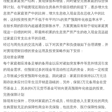
理配置家庭资产结构，實现保值和增值，同时健全完善家庭的综合保
障计划。在平稳實现近期自住房条件升级目標的前提下，逐步增大生
息资产在家庭资产中的比例，增大生息收入现金流在总收入中的比
例，达到投资性资产不低于年平均5%的资产预期年化收益率水平，
在较长期的阶段内超越通货膨胀水平。方案實施应有助于缩短家庭實
现这一目標的时间，即最终积累的生息资产所产生的收入现金流远超
过家庭日常支出水平的目標。
经过与周先生的交流沟通，以下对其资产和负债做如下合理调整，并
对實现理财目標的资金运用及投资策略作如下安排：
流动资金调整
每个家庭都应准备足够的备用金以应对诸如突发事件等意外情况引发
的现金需求。但预留过多的现金等流动性过高的资金，则在一定程度
上导致减少投资预期年化收益。因此建议：家庭目前保持以2万元活
期存款来应付日常生活开销是蕦嵄的，另外，保留2万元备用金在货
币基金上，其余的6万元货币基金可转向更高预期年化收益的投资。
完善保障计划
除现有社保外，尽快对家庭的工作成员，特别是收入主要支柱的周先
生购置较充足的保障性商业补充保险，包括意外、医疗保障性保险。