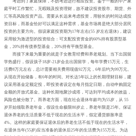
考虑到了家庭保障，不妨考虑进行相应投资。鉴于一般的中产家
庭平时工作繁忙，无暇顾及投资理财，故不建议投资股市、期货、外
汇等高风险投资产品。需要从长远来考虑投资，用较长的时间达成投
资目标，而基金恰好可以满足这种需求，基金市场将是绝大部分居民
投资的主要方向。假设家庭投资期为17年左右(55 岁左右退休)，建议
采用较为激进型的投资组合：可支配投资资金的60%持有股票型基
金，20%持有债券型基金，20%持有平衡型基金。
而接下来最为重要的就是子女教育经费和养老规划。当下出国留
学热盛行，假设孩子18岁-21岁会去出国留学，每年学费15万元，生
活费8万元左右，总计需要相关费用现值92万元，6年后约为99万元。
从现在开始储备，有6年的时间。对长达5年以上的长期理财目标，建
议采用基金定额定投，即投资者设定在每月指定日期，自动申购固定
金额的开放式基金。这种长期地聚沙成塔，可达到平均成本的效益，
风险也被分散了。而养老方面，现在社会退休年龄均为55岁，从 55
岁开始领取养老年金，假设生命极限80岁止，养老年限是25年。保证
退休养老的生活质量不低于现在的生活水平，假定通货膨胀率是
4%。这样的家庭要保证退休后的养老生活不低于现在的生活水平，
在退休当年(55岁)应当准备的退休后25年的生活费为155万元。为达