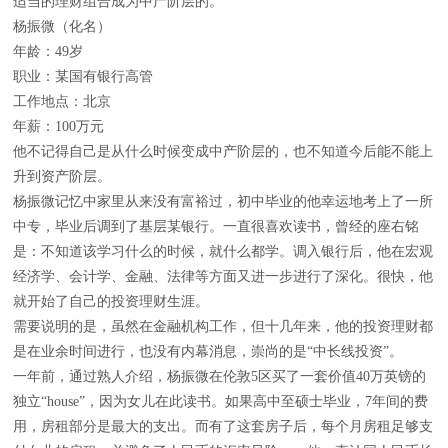
适当的理财组合成为中产阶层的。
杨振微（化名）
年龄：49岁
职业：某国有银行高管
工作地点：北京
年薪：100万元
他不记得自己是从什么时候变成中产阶层的，也不知道今后能不能上
升到资产阶层。
杨振微记忆中家里从来没有富裕过，初中毕业的他幸运地考上了一所
中专，毕业后调到了基层某银行。一直很喜欢读书，曾经的座右铭
是：不知道该学习什么的时候，就什么都学。调入银行后，他在宏观
经济学、会计学、金融、法律等方面又进一步进行了深化。很快，他
就开始了自己的投资理财生涯。
需要说明的是，虽然在金融机构工作，但十几年来，他的投资理财都
是在业余时间进行，也没有内幕消息，崇尚的是“中长线投资”。
一年前，通过熟人介绍，杨振微在伦敦5区买了一套价值40万英镑的
独立“house”，因为女儿在此读书。如果高中至硕士毕业，7年间的费
用，房租部分是最大的支出。而有了这套房子后，每个月房租足够支