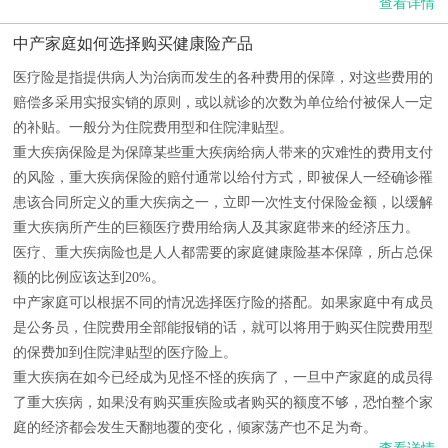
查看详情
中产家庭如何选择购买健康险产品
医疗险是指提供病人为治病而发生的各种费用的保障，对这些费用的
赔偿多采用实报实销的原则，或以就诊的次数为单位给付被保人一定
的补贴。一般分为住院费用型和住院津贴型。
重大疾病保险是为保障某些重大疾病给病人带来的灾难性的费用支付
的风险，重大疾病保险的赔付通常以给付方式，即被保人一经确诊罹
患该合同所定义的重大疾病之一，立即一次性支付保险金额，以缓解
重大疾病所产生的巨额医疗费用给病人及其家庭带来的经济压力。
医疗、重大疾病险也是人人都需要的家庭健康险基本保障，所占总保
额的比例应该达到20%。
中产家庭可以根据不同的情况选择医疗险的搭配。如果家庭中有成员
是公务员，住院费用全部能报销的话，就可以将用于购买住院费用型
的保费加到住院津贴型的医疗险上。
重大疾病在如今已经成为见怪不怪的疾病了，一旦中产家庭的成员得
了重大疾病，如果没有购买重疾险或者购买的额度不够，恐怕整个家
庭的经济都会发生天翻地覆的变化，倾家荡产也不足为奇。