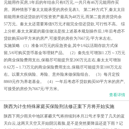
元能用作买房,1年后的年结余只有8万元,一共只有46万元能用作买
房。两种情形下秦太太能承受的房价见表3。 第二种方式下,秦太太目
前能用来偿还贷款的可投资资产最高为48万元,而第二套房房贷尚余
57万元。秦太太还需要筹借9万元才能完全偿还贷款,可行性不高。 综
上分析,秦太太家庭的最佳做法是按上述基本规划操作后,1年后考虑不
贷款购买60平方米的房产,可接受的房价为7667元/平方米左右。
实施策略 （1）准备10万元的应急资金,其中1/6以活期存款方式保
留,5/6可购买货币基金等理财产品。 （2）秦先生可增加1.2万～3万元
的商业保险费用支出,保额尽可能提升至200万元左右,秦太太可增加
0.62万～1.73万元的商业保险费用支出,保额尽可能提升至100万元左
右。以重大疾病险、寿险、意外险来做保险组合。 （3）每月定投
8869元作为养老基金。 （4）一年后考虑不贷款购买60平方米的房产,
可接受的房价为7667元/平方米。
查看详情
陕西为计生特殊家庭买保险刑法修正案下月将开始实施
陕西下周少雨关中地区雾霾天气将持续到本月22号才享受了几天的蓝
天白云,这两天天空又开始阴沉着脸,是不是突然要降温还是下雨？记