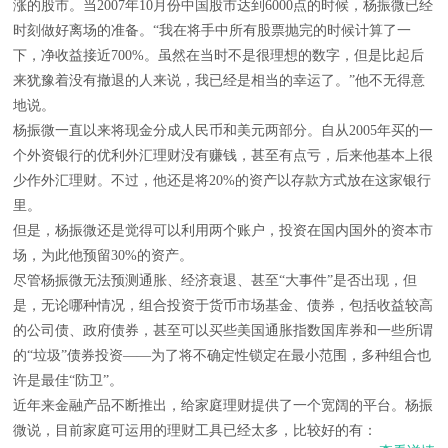
涨的股市。当2007年10月份中国股市达到6000点的时候，杨振微已经
时刻做好离场的准备。“我在将手中所有股票抛完的时候计算了一
下，净收益接近700%。虽然在当时不是很理想的数字，但是比起后
来犹豫着没有撤退的人来说，我已经是相当的幸运了。”他不无得意
地说。
杨振微一直以来将现金分成人民币和美元两部分。自从2005年买的一
个外资银行的优利外汇理财没有赚钱，甚至有点亏，后来他基本上很
少作外汇理财。不过，他还是将20%的资产以存款方式放在这家银行
里。
但是，杨振微还是觉得可以利用两个账户，投资在国内国外的资本市
场，为此他预留30%的资产。
尽管杨振微无法预测通胀、经济衰退、甚至“大事件”是否出现，但
是，无论哪种情况，组合投资于货币市场基金、债券，包括收益较高
的公司债、政府债券，甚至可以买些美国通胀指数国库券和一些所谓
的“垃圾”债券投资——为了将不确定性锁定在最小范围，多种组合也
许是最佳“防卫”。
近年来金融产品不断推出，给家庭理财提供了一个宽阔的平台。杨振
微说，目前家庭可运用的理财工具已经太多，比较好的有：