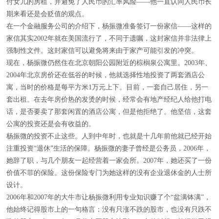
付女儿的房租，并避免了人民币的汇率风险——他一直认同人民币长
期来看还是会贬值的观点。
在一个金融服务公司的介绍下，杨振微准备签订一份家信——这样的
家信其实2002年就在美国流行了，不同于遗嘱，这封家信并非法律上
强制性文件。这封家信可以避免将来由于家产可能引发的冲突。
现在，杨振微仍然住在北京朝阳公园附近的棕榈泉公寓里。2003年、
2004年北京房价还在低谷的时候，他就选择性地投资了两套酒店公
寓，当时的价格是每平方米1万元上下。目前，一套自己居住，另一
套出租。在去年房价热的发烫的时候，经常会有地产经纪人给他打电
话，是否要卖了那套闲置的酒店公寓，但是他拒绝了。他坚信，这套
公寓的投资还是会有收益的。
杨振微的投资不止这些。人到中年时，也就是十几年前他就已经开始
注重投资“退休”生活的保障。杨振微的妻子曾经是公务员，2006年，
她辞了职，与几个朋友一起经营着一家会所。2007年，她还买了一份
价值不菲的保险。这份保险专门为她这样的没有企业退休金的人士所
设计。
2006年和2007年的大牛市让杨振微利用专业知识赚了个“盆满钵满”，
他始终记得股市上的一句格言：没有只涨不跌的股市，也没有只跌不