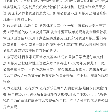
在100万左右,虽然有能力全部还清,但是我们还是建议你利用公积金贷
款实现购房,充分利用公积金贷款的低成本优势。把现有资金用于投
资,实现未来养老资金的最大化。如果公积金不足,可以考虑组合贷实
现第一个理财目标。
2, 旅游规划。品质生活,旅游休闲是其中的一项。家庭旅游支出三万
元,对于目前的收入来说并不高,资金来源可以考虑现有资金预留款项,
拿出预留资金30万,用于家庭应急准备支出,此部分资金可以以通知存
款或者货币基金,或者一部分以债权基金形式存在,在流动性和收益性,
通盘考虑,获取高于同期存款的收益。
3, 教育规划,目前家庭正常收支基本相抵,如果孩子学费是每年支付一
次,可以考虑把经常性工资收入每个月存上3.5万,每年支付儿子一次。
如果是按月支付,可以考虑每月支付,资金来源工资收入。未来五年,建
议以工资收入作为孩子的教育支出的首要来源。不要动用家庭的现有
资金。
4, 养老规划。老有所养,老有所乐是每个人的追求,按照目前的家庭消
费,每年在10万元,退休后假设你生存之80岁,那么至少300万元,也就是
说你目前的单纯存款既可以实现你的目标。不足之处可以考虑投资型
房产变现。