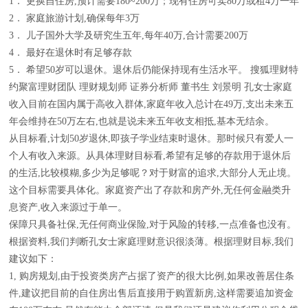
1． 更换自住房,预计需要180~200万；现有住房可卖80万或租4万一年
2． 家庭旅游计划,确保每年3万
3． 儿子国外大学及研究生五年,每年40万,合计需要200万
4． 最好在退休时有足够存款
5． 希望50岁可以退休。退休后仍能保持现有生活水平。 搜狐理财特
约聚富理财团队 理财规划师 证券分析师 董书生 刘景明 孔女士家庭
收入目前在国内属于高收入群体,家庭年收入总计在49万,支出未来五
年会维持在50万左右,也就是说未来五年收支相抵,基本无结余。
从目标看,计划50岁退休,即孩子学业结束时退休。那时候只有爱人一
个人有收入来源。从具体理财目标看,希望有足够的存款用于退休后
的生活,比较模糊,多少为足够呢？对于财富的追求,大部分人无止境。
这个目标需要具体化。家庭资产出了存款和房产外,无任何金融类升
息资产,收入来源过于单一。
保障只具备社保,无任何商业保险,对于风险的转移,一点准备也没有。
根据资料,我们判断孔女士家庭理财意识很淡薄。根据理财目标,我们
建议如下：
1, 购房规划,由于投资类房产占据了资产的很大比例,如果改善居住条
件,建议把目前的自住房出售后直接用于购置新房,这样需要追加资金