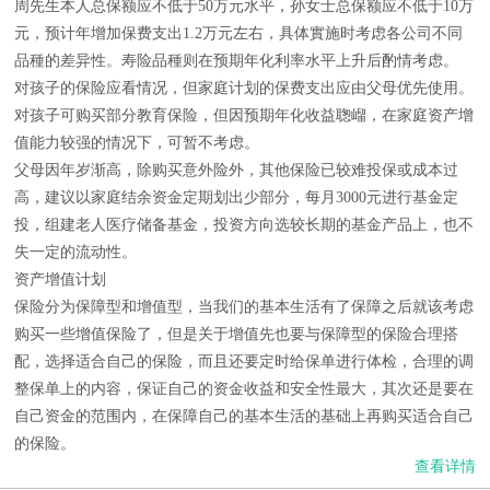
周先生本人总保额应不低于50万元水平，孙女士总保额应不低于10万
元，预计年增加保费支出1.2万元左右，具体實施时考虑各公司不同
品種的差异性。寿险品種则在预期年化利率水平上升后酌情考虑。
对孩子的保险应看情况，但家庭计划的保费支出应由父母优先使用。
对孩子可购买部分教育保险，但因预期年化收益聦嵧，在家庭资产增
值能力较强的情况下，可暂不考虑。
父母因年岁渐高，除购买意外险外，其他保险已较难投保或成本过
高，建议以家庭结余资金定期划出少部分，每月3000元进行基金定
投，组建老人医疗储备基金，投资方向选较长期的基金产品上，也不
失一定的流动性。
资产增值计划
保险分为保障型和增值型，当我们的基本生活有了保障之后就该考虑
购买一些增值保险了，但是关于增值先也要与保障型的保险合理搭
配，选择适合自己的保险，而且还要定时给保单进行体检，合理的调
整保单上的内容，保证自己的资金收益和安全性最大，其次还是要在
自己资金的范围内，在保障自己的基本生活的基础上再购买适合自己
的保险。
查看详情