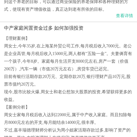
到这个养老的目标，可以通过商业保险的养老保障和各种理财的方
式，使现有资产增值收益，真正达到老有所依的目标。
查看详情
中产家庭闲置资金过多 如何加强投资
【理财案例】
周女士,今年35岁,在上海某外贸公司工作,每月税后收入7000元。老公
是企业高管,每月税后收入15000元,两人都有“五险一金”。夫妻俩育有
一个孩子,今年8岁。家庭每月生活开支8000元左右,房产一套（价值
200万）,汽车一辆（市值20万元左右）,房贷车贷已还完。
目前有银行活期存款20万元、定期存款20万,银行理财产品10万元,股
票市值约20万元。
现今,股市比较火爆,周女士和老公想加大股票的投资,希望获得更多的
收益。
【案例分析】
周女士家每月税后收入达到22000元,属于中产收入家庭。而且扣除每
月8000元左右的开支,每月能结余14000元,很丰厚。
不过,嘉丰瑞德理财师分析认为周小姐家活期存款过多,影响了资产的