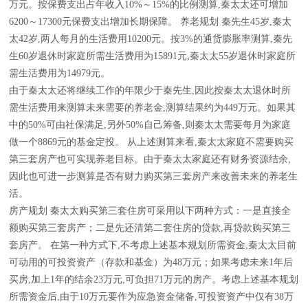
万元。按保费支出占年收入10%～15%的比例测算,秦太太还可增加
6200～17300元保费支出增加长期保障。 养老规划 秦先生45岁,秦太
太42岁,两人每月的生活费用10200元。按3%的通货膨胀率测算,秦先
生60岁退休时家庭所需生活费用为15891元,秦太太55岁退休时家庭所
需生活费用为14979元。
由于秦太太还将继续工作的年限少于秦先生,因此按秦太太退休时所
需生活费用来测算未来需要的养老金,测算结果约为449万元。如果其
中的50%可由社保满足,另外50%自己筹备,则秦太太需要每月为家庭
做一个8869元的基金定投。 从上述测算来看,秦太太家庭不需要购买
第三套房产也可实现养老目标。由于秦太太家庭还有财务资源结余,
因此也可进一步测算是否有财力购买第三套房产来改善未来的养老生
活。
房产规划 秦太太购买第三套住房可采用以下两种方式：一是直接全
额购买第三套房产；二是先还清第二套住房的贷款,再贷款购买第三
套房产。 在第一种方式下,不考虑上述基本规划所需资金,秦太太目前
可动用的可投资资产（存款和基金）为48万元；如果考虑未来1年后
买房,加上1年的结余23万元,可负担71万元的房产。考虑上述基本规划
所需资金后,由于10万元要作为应急资金储备,可投资资产中仅有38万