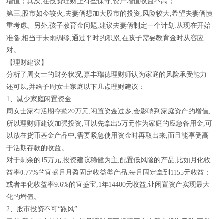
增值；其次,在投资理财上有些保守,资产增值收益不高；
第三,股市如今较火,夫妻俩想加大股市的投资,风险较大,希望夫妻俩慎
重考虑。另外,孩子教育金问题,建议夫妻俩制定一个计划,从现在开始
准备,相当于未雨绸缪,通过平时的积累,在孩子需要教育金时从容应
对。
【理财建议】
分析了周女士的财务状况,嘉丰瑞德理财师认为家庭的风险承受能力
还可以,并给予周女士家庭以下几点理财建议：
1、减少家庭闲置资金
周女士家有活期存款20万元,闲置资金过多,会影响到家庭资产的增值,
所以理财师建议加强投资,可以先拿出5万元作为家庭的应急备用金,可
以放在货币基金产品中,需要紧急使用资金时再取出来,而且能享受高
于活期存款的收益。
对于剩余的15万元,投资建议稳健为主,配置低风险的产品,比如月化收
益率0.77%的宜盛月月盈固定收益类产品,每月固定拿到1155元收益；
或者年化收益率9.6%的宜盛宝,1年14400元收益,让闲置资产实现最大
化的增值。
2、股市投资不可“跟风”