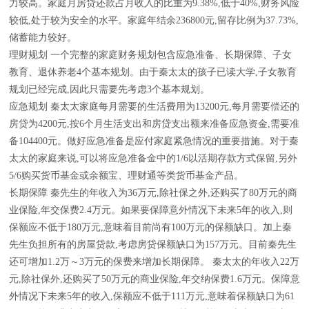
力较高。家庭月房贷还款占月收入的比重为9.38%,低于40%,财务风险
较低,处于较为安全的水平。家庭年结余236800元,留存比例为37.73%,
储蓄能力较好。
理财规划 一个完整的家庭财务规划包含应急准备、长期保障、子女
教育、退休养老4个基本规划。由于秦太太的孩子已读大学,子女教育
规划已经完成,因此只需要先考虑3个基本规划。
应急规划 秦太太家庭每月需要的生活费用为13200元,每月需要偿还的
房贷为4200元,按6个月生活支出和房贷支出额来准备应急资金,需要准
备104400元。做好应急准备是应付家庭紧急情况的重要措施。对于秦
太太的家庭来说,可以将应急准备金中的1/6以活期存款方式保留,另外
5/6购买货币基金或余额宝、理财通等类货币基金产品。
长期保障 秦先生的年收入为36万元,除社保之外,还购买了80万元的商
业保险,年交保费2.4万元。如果要保障意外情况下未来5年的收入,则
保额应不低于180万元,意味着目前尚有100万元的保额缺口。加上秦
先生负担所有的房屋贷款,考虑房贷保额缺口为157万元。目前秦先生
还可增加1.2万～3万元的保费来增加长期保障。 秦太太的年收入22万
元,除社保外,还购买了50万元的商业保险,年交纳保费1.6万元。保障意
外情况下未来5年的收入,保额应不低于111万元,意味着保额缺口为61