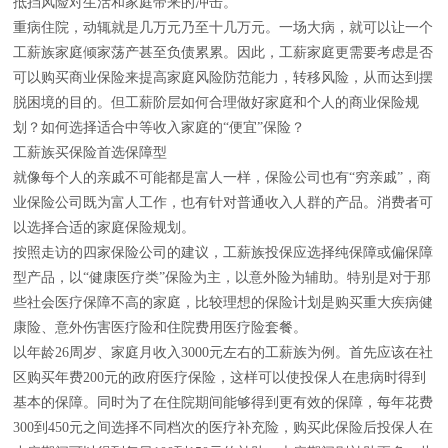
抵挡风险对生活和家庭带来的冲击。
重病住院，动辄就是几万元乃至十几万元。一场大病，就可以让一个
工薪族家庭倾家荡产甚至负债累累。因此，工薪家庭更需要考虑是否
可以购买商业保险来提高家庭风险防范能力，转移风险，从而达到摆
脱困境的目的。但工薪阶层如何合理做好家庭和个人的商业保险规
划？如何选择适合中等收入家庭的“便宜”保险？
工薪族买保险首选保障型
就像每个人的亲戚不可能都是富人一样，保险公司也有“穷亲戚”，商
业保险公司既为富人工作，也有针对普通收入人群的产品。消费者可
以选择合适的家庭保险规划。
按照走访的四家保险公司的建议，工薪族投保应选择纯保障或偏保障
型产品，以“健康医疗类”保险为主，以意外险为辅助。特别是对于那
些社会医疗保障不高的家庭，比较理想的保险计划是购买重大疾病健
康险、意外伤害医疗险和住院费用医疗险套餐。
以年龄26周岁、家庭月收入3000元左右的工薪族为例。首先应该在社
区购买年费200元的政府医疗保险，这样可以使投保人在患病时得到
基本的保障。同时为了在住院期间能够得到更有效的保障，每年花费
300到450元之间选择不同档次的医疗补充险，购买此保险后投保人在