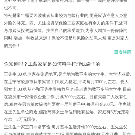
意外不测,等于整个家庭的顶梁柱坍塌。而一份一年期的意外险保费
也不高。
特别是常年需要奔波或者从事较为危险行业的,更是应该注意人身意
外险的补充。四、关注投资型保险工薪家庭在有余力的条件下,还可
考虑购买投资型保险。按照自己的承受能力,为家人增加一份保障的
同时,增加一种收益来源！保险不仅是对风险的防患未然,更是对家人
的责任！
查看详情
你知道吗？工薪家庭是如何科学打理钱袋子的
王先生,33岁,老家在偏远地区,是当地为数不多的大学生。大学毕业后,
在辽宁省凌源市从事狱警工作,收入稳定,平均每月3300元左右。爱人
郭女士,33岁,从小和王先生青梅竹马,也是老家为数不多的大学生,目前
在凌源市一家钢铁企业工作,月薪3000元左右。目前夫妻二人没有住
房,租住在男方单位提供的两室一厅的房子中,每月租金200元。住房就
在王先生单位附近,但距离郭女士单位稍微有些远。家庭有6万元定期
存款、2万元国债。
王先生一家三口非常节俭,每月基本生活开销2000元左右。王先生父
母身体健康,妹妹在读大学二年级,需要他每月资助500元生活费。郭女