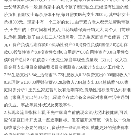
士父母家条件一般,目前家中的几个孩子都已独立,已经没有过重的经
济负担,但郭女士母亲身体不好,每月需要医药支出2000元,其中郭女士
承担500元。现家中有一个二岁的女儿,由于双方老人都无法帮助带孩
子,王先生的工作时间相对灵活,且花钱请保姆开销太大,两个人目前难
以承担,因此,孩子由夫妇二人轮流照看。王先生家庭资产负债表（万
元）资产负债活期存款0.0流动性资产0.0消费性负债0国债2.0定期存
款6.0投资性资产8.0投资性负债0自用房产0.0自用性资产0.0自用性负
债0资产总计8.0负债总计0王先生家庭年现金流量表（万元）收入项
目金额支出项目金额储蓄项目金额薪资7.56家计支出3.84工作收入
7.56生活支出3.84生活储蓄?3.72利息收入0.28保费支出0.00理财收入?
0.28理财支出0.00理财储蓄?0.28总收入7.84总支出3.84总储蓄?4.00家
庭财务分析1.王先生家庭暂时没有活期存款,流动性指标没有达到标准
值（家庭月支出的3-6倍）,应建立存款准备金来应对家庭生活中遇到
的失业、事故等意外状况及突发事件。
2.从现金流量指标上看,王先生家庭当前的现金流状况比较健康,可以
应付家庭日常开支及一些近期目标。但若能开源节流（例如找一份兼
职或减少不必要的购买）,多获得一些流量资金,就能更好的完成资本