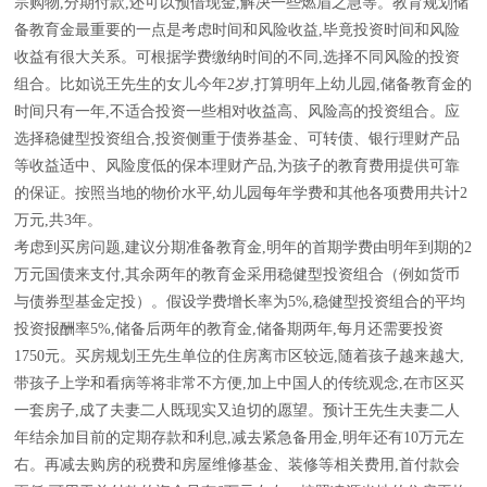
宗购物,分期付款,还可以预借现金,解决一些燃眉之急等。教育规划储
备教育金最重要的一点是考虑时间和风险收益,毕竟投资时间和风险
收益有很大关系。可根据学费缴纳时间的不同,选择不同风险的投资
组合。比如说王先生的女儿今年2岁,打算明年上幼儿园,储备教育金的
时间只有一年,不适合投资一些相对收益高、风险高的投资组合。应
选择稳健型投资组合,投资侧重于债券基金、可转债、银行理财产品
等收益适中、风险度低的保本理财产品,为孩子的教育费用提供可靠
的保证。按照当地的物价水平,幼儿园每年学费和其他各项费用共计2
万元,共3年。
考虑到买房问题,建议分期准备教育金,明年的首期学费由明年到期的2
万元国债来支付,其余两年的教育金采用稳健型投资组合（例如货币
与债券型基金定投）。假设学费增长率为5%,稳健型投资组合的平均
投资报酬率5%,储备后两年的教育金,储备期两年,每月还需要投资
1750元。买房规划王先生单位的住房离市区较远,随着孩子越来越大,
带孩子上学和看病等将非常不方便,加上中国人的传统观念,在市区买
一套房子,成了夫妻二人既现实又迫切的愿望。预计王先生夫妻二人
年结余加目前的定期存款和利息,减去紧急备用金,明年还有10万元左
右。再减去购房的税费和房屋维修基金、装修等相关费用,首付款会