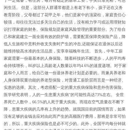
了一定储备，有住房，每月有稳定的基本工资，手头日渐充裕，可悠
闲生活。 但是，这部分人群通常都是上有老下有小，孩子还在义务
教育阶段，父母都过了花甲之年，他们是家中的顶梁柱，家庭责任心
较强，却往往无法过多关注自己的生活，没有精力学习或运用理财知
识打理家庭的财务。保险规划是家庭风险管理的重要部分。为了给自
己和家庭建立一面全面有效的防护墙，需要配置保障类保险产品，降
低人生旅程中意料外收支失衡时产生的冲击,还能保证在退休以后还
能维持较高水准的生活品质，安享幸福晚年生活。 首先，中年工薪
家庭需要一份最基本的人身保险。随着科技的不断进步，人的平均寿
命持续增长，80岁以上高龄老人数量以年均4.6%的速度递增。对于家
庭和个人而言，给自己做一份退休养老计划是必要的。而兼具养老和
人身保障双重功能的养老型保险，对普通工薪阶层而言是一种经济、
实惠的选择。其次，考虑搭配一定的重大疾病保险和意外伤害保险。
医学研究表明，人的一生患重大疾病”的可能性高达73%左右。 全世
界死亡人数中，66.5%的人死于重大疾病。而现在空气质量在不断下
降，患重大疾病的几率有上升的趋势。就我国目前的国情而言，如果
没有足够的金钱去应对由此而产生的高额医疗费用，那将是非常可怕
的，所以，重大疾病保险也是必不可少的。此外，全国平均每分钟就