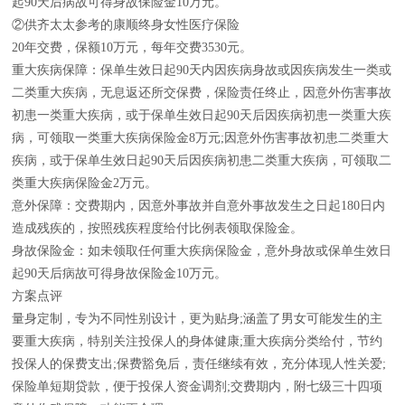
起90天后病故可得身故保险金10万元。
②供齐太太参考的康顺终身女性医疗保险
20年交费，保额10万元，每年交费3530元。
重大疾病保障：保单生效日起90天内因疾病身故或因疾病发生一类或
二类重大疾病，无息返还所交保费，保险责任终止，因意外伤害事故
初患一类重大疾病，或于保单生效日起90天后因疾病初患一类重大疾
病，可领取一类重大疾病保险金8万元;因意外伤害事故初患二类重大
疾病，或于保单生效日起90天后因疾病初患二类重大疾病，可领取二
类重大疾病保险金2万元。
意外保障：交费期内，因意外事故并自意外事故发生之日起180日内
造成残疾的，按照残疾程度给付比例表领取保险金。
身故保险金：如未领取任何重大疾病保险金，意外身故或保单生效日
起90天后病故可得身故保险金10万元。
方案点评
量身定制，专为不同性别设计，更为贴身;涵盖了男女可能发生的主
要重大疾病，特别关注投保人的身体健康;重大疾病分类给付，节约
投保人的保费支出;保费豁免后，责任继续有效，充分体现人性关爱;
保险单短期贷款，便于投保人资金调剂;交费期内，附七级三十四项