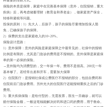
种重要的理财方式。
保险的本质是保障，家庭中在完善基本保障（意外，住院报销，重大
疾病）后，再考虑储蓄理财（教育金和养老金），做家庭资产保全，
转移和避税等问题。
投保的原则：1）先大人，后孩子，孩子的保险尽量增加投保人豁
免，已确保孩子的保障。
2）保费的支出是家庭收入的10~20%。
保险设计思路：
1）意外保障：意外的风险是家庭保障之中最常见的，社保中的报销
比例是有限的，尤其是门急诊的费用是不报销的。意外保障是家庭保
单的第一必保的保险。
→意外险均为消费型的，交一年保一年。费用不是很高。200元一年
基本够了。若经常出差和开车，需要加大保障
2）住院医疗：是报销社保或公费医疗不报销的部分，包括自费药和
住院前后门急诊费用。另外光大的住院医疗还能报销重疾之后的门诊
费用。
3）重大疾病保险：是给付型的，无需发票，医生一旦确诊，就可以
赔付保险金额，一般这笔钱能解决好药和进口药的费用，用于救命。