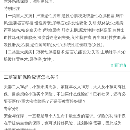
意外伤残保障，功能更合理。
特别附注
【一类重大疾病】严重恶性肿瘤;急性心肌梗死或急性心肌梗塞;脑中
风;重要器官移植;慢性肾衰(尿毒症);多发性硬化;失明;肢体缺失;瘫痪;
严重烧伤;帕金森氏病;I型糖尿病;肝病末期;原发性肺动脉高压;急性出
血性坏死性胰腺炎;深度昏迷意识丧失;良性脑肿瘤;再生障碍性贫血;暴
发性肝炎;乙脑;恶性葡萄胎(女性);系统性红斑狼疮(女性)。
【二类重大疾病】冠状动脉搭桥术;语言机能丧失;失聪;主动脉手术;心
脏瓣膜置换术;原位癌(女性)。
查看详情
工薪家庭保险应该怎么买？
夫妻二人30岁，小孩未满周岁。家庭年收入10万，大人及小孩均有社
保。目前想给小孩买个保险，不知买什么保险好？已有社保，还有必
要买医疗/重大疾病险吗？还是买教育险好呢？
专家分析：
安全与保障，一直都是每个人生命中最重要的需求。保险的功能不仅
在于提供生命的保障，也可以转移风险，规划财务需要，因此成为一