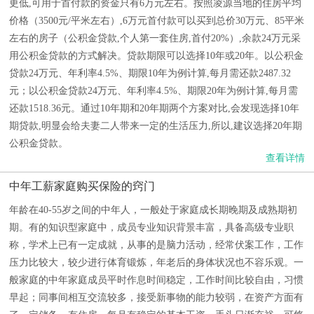
更低,可用于首付款的资金只有6万元左右。按照凌源当地的住房平均
价格（3500元/平米左右）,6万元首付款可以买到总价30万元、85平米
左右的房子（公积金贷款,个人第一套住房,首付20%）,余款24万元采
用公积金贷款的方式解决。贷款期限可以选择10年或20年。以公积金
贷款24万元、年利率4.5%、期限10年为例计算,每月需还款2487.32
元；以公积金贷款24万元、年利率4.5%、期限20年为例计算,每月需
还款1518.36元。通过10年期和20年期两个方案对比,会发现选择10年
期贷款,明显会给夫妻二人带来一定的生活压力,所以,建议选择20年期
公积金贷款。
查看详情
中年工薪家庭购买保险的窍门
年龄在40-55岁之间的中年人，一般处于家庭成长期晚期及成熟期初
期。有的知识型家庭中，成员专业知识背景丰富，具备高级专业职
称，学术上已有一定成就，从事的是脑力活动，经常伏案工作，工作
压力比较大，较少进行体育锻炼，年老后的身体状况也不容乐观。一
般家庭的中年家庭成员平时作息时间稳定，工作时间比较自由，习惯
早起；同事间相互交流较多，接受新事物的能力较弱，在资产方面有