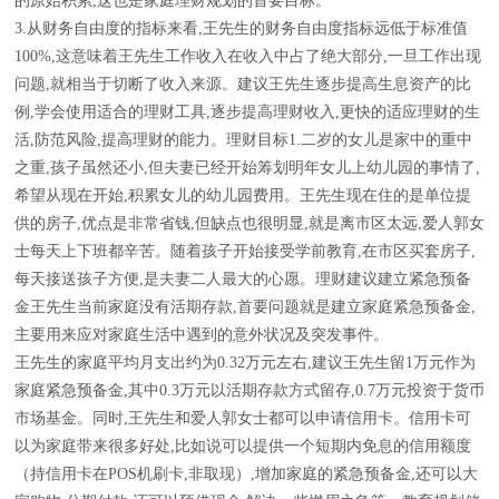
的原始积累,这也是家庭理财规划的首要目标。
3.从财务自由度的指标来看,王先生的财务自由度指标远低于标准值
100%,这意味着王先生工作收入在收入中占了绝大部分,一旦工作出现
问题,就相当于切断了收入来源。建议王先生逐步提高生息资产的比
例,学会使用适合的理财工具,逐步提高理财收入,更快的适应理财的生
活,防范风险,提高理财的能力。理财目标1.二岁的女儿是家中的重中
之重,孩子虽然还小,但夫妻已经开始筹划明年女儿上幼儿园的事情了,
希望从现在开始,积累女儿的幼儿园费用。王先生现在住的是单位提
供的房子,优点是非常省钱,但缺点也很明显,就是离市区太远,爱人郭女
士每天上下班都辛苦。随着孩子开始接受学前教育,在市区买套房子,
每天接送孩子方便,是夫妻二人最大的心愿。理财建议建立紧急预备
金王先生当前家庭没有活期存款,首要问题就是建立家庭紧急预备金,
主要用来应对家庭生活中遇到的意外状况及突发事件。
王先生的家庭平均月支出约为0.32万元左右,建议王先生留1万元作为
家庭紧急预备金,其中0.3万元以活期存款方式留存,0.7万元投资于货币
市场基金。同时,王先生和爱人郭女士都可以申请信用卡。信用卡可
以为家庭带来很多好处,比如说可以提供一个短期内免息的信用额度
（持信用卡在POS机刷卡,非取现）,增加家庭的紧急预备金,还可以大