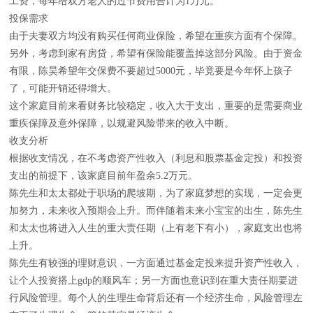
工资，每年给双方老人的过节费用合计为1万元。
投保需求
由于夫妻双方均没有购买任何商业保险，希望在重疾方面有个保障。
另外，考虑到家有房贷，希望有保险能覆盖掉这部分风险。由于资金
有限，陈昊希望年交保费不要超过5000元，毕竟要是今年怀上孩子
了，可能开销还得增大。
这个家庭目前来看财务比较稳定，收入大于支出，重要的是需要商业
重疾保障及意外保障，以规避风险带来的收入中断。
收支分析
根据收支情况，在不考虑资产性收入（利息和股票基金定投）和投资
支出的前提下，该家庭目前年盈余5.2万元。
陈先生和太太都处于职场的爬坡期，为了家庭梦想的实现，一定会更
加努力，未来收入预期会上升。而伴随着未来小宝宝的出生，陈先生
和太太也将进入人生的重大责任期（上有老下有小），家庭支出也将
上升。
陈先生有较强的理财意识，一方面通过基金定投来提升资产性收入，
让个人投资搭上gdp的顺风车；另一方面也意识到在重大责任期要进
行风险管理。每个人的生理生命背后还有一个经济生命，风险管理左