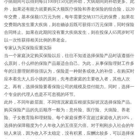
小病期间可以得到每日100到150元的补助，大病期间则补助更多。此
外，如果还有能力就要购买大额医疗保险和养老保险的组合险，以20
年交费，基本保额15万元为例，每年需要交纳3375元的保费，如果在
交费期内发生重大疾病，则在确诊后既可获得15万元保障，同时保险
合同终止。如果在此期间没有重大疾病发生，则在投保人65周岁时可
以一次性获得相关比例的养老金。
专家认为买保险应重实际
当一个家庭决定购买保险以后，往往不知道选择保险产品时该遵循什
么原则，什么样的保险产品最适合自己。为此，从事保险理财工作多
年的注册理财师徐强认为，保险是一种财务或收入的补偿，在购买时
应本着先大人后小孩的原则，先考虑家庭的主要收入者，其他人次
之。再有，选择保险要看保险公司的规模及偿付能力。同时，选择一
个专业的代理人也是不可忽视的环节。
此外，不同年龄层面、不同情况家庭应根据实际状况选择保险产品。
购买保险产品的先后顺序一般为：意外险、医疗险、大病险、养老
险、子女教育险和理财险。每个家庭保费不宜超过家庭收入的10%，
选择的保障额度为个人年收入的五倍至六倍。对于刚刚步入社会的年
轻人来说，因为收入不太稳定，没有积累，应酬比较多，可以选择保