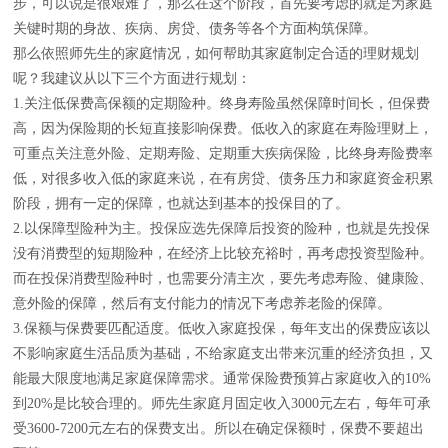
步，可以说是很艰难了，那么在这个阶段，首先要考虑的就是为家庭
关键时期的身故、疾病、房贷、债务等各个方面构筑保障。
那么依照师先生的家庭情况，如何帮助其家庭制定合适的理财规划
呢？我建议从以下三个方面进行规划：
1.关注低保费高保额的定期险种。终身寿险虽然保障时间长，但保费
高，因为保险期的长短直接影响保费。低收入的家庭在寿险理财上，
可重点关注意外险、定期寿险、定期重大疾病保险，比终身寿险费率
低，对很多收入低的家庭来说，在有房贷、债务压力和家庭资金积累
阶段，拥有一定的保障，也就达到基本的投保目的了。
2.以保障型险种为主。投保应选先保障后投资的险种，也就是先投保
没有消费型的短期险种，在经济上比较充裕时，再考虑投资型险种。
而在投保消费型险种时，也需要分清主次，要先考虑寿险、健康险、
意外险的保障，然后有支付能力的情况下考虑养老险的保障。
3.保额与保费要匹配适度。低收入家庭投保，每年支出的保费应该以
不影响家庭生活品质为基础，不给家庭支出带来沉重的经济负担，又
能最大限度地满足家庭保障需求。通常保险费预算占家庭收入的10%
到20%是比较合理的。师先生家庭月固定收入3000元左右，每年可承
受3600-7200元左右的保费支出。所以在确定保额时，保费不要超出