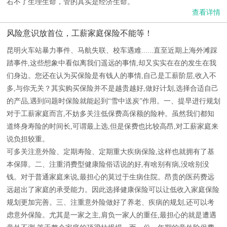
右不了生理生命，管的其实是经济生命。
查看详情
风险意识放首位，工薪家庭保险不能等！
昆明火车站暴力事件、马航失联、校车遇难......直至近期上海外滩踩
踏事件,这些想象中看似离我们遥远的事情,却又实实在在的发生在我
们身边。您还在认为买保险是有钱人的事情,自己是工薪阶层,收入不
多,与你无关？其实购买保险并不是越贵越好,做好计划,选择合适自己
的产品,遇到问题时保险就能起到“雪中送炭”作用。一、提早进行规划
对于工薪家庭而言,不妨多关注低保费高保额的险种。虽然我们都知
道终身寿险的时间长,可谓最上选,但是保费也比较高昂,对工薪家庭来
说负担较重。
可多关注意外险、定期寿险、定期重大疾病保险,这样也就拥有了基
本保障。二、注重消费型健康险俗话说的好,有啥别有病,没啥别没
钱。对于普通家庭来说,最担心的莫过于生病住院。昂贵的医药费远
远超出了家庭的承受能力。因此选择健康保险可以让低收入家庭保险
规划更加完善。三、注重意外险做好了养老、疾病的规划,还可以考
虑意外保险。尤其是一家之主,肩负一家人的重任,最担心的就是遭遇