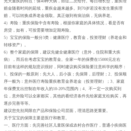
光大重疾的特点：保40种大病，癌症二次给付。每日增长型，重疾理
赔金随着时间的延续，重疾金越来越多。到70岁若没有发生重疾理
赔，可以转换成养老金领取。真正做到有病治病，无病养老。
4）寿险：重疾保险中含有寿险，根据你家庭的具体情况，看是否有
房贷，如有，可按需要增加定期寿险。
5）宝宝的保险一般分3类：健康医疗，教育金，投资理财（养老金和
转移资产）。
6）整个家庭的保障，建议先健全健康医疗（意外，住院和重大疾
病），而后在考虑宝宝的教育金。全家一年的保费在15000元左右
目前有这样的规划意识很好，同时建议购买保险要注意科学的顺序：
1、投保的一般原则：先大人，后小孩；先保障，后理财；2、投保顺
序一般为：意外医疗寿险重疾教育金养老金（投资理财）；3、家庭
年保费支出控制在年收入的10-20%范围内；4、不一定一次购买到
位，意外险可以全家都买，其他的看经济条件先给家庭支柱购买，再
逐步完善等等。
建议您先别局限在产品和保险公司层面，理清思路更重要。
关于宝宝的保障主要是医疗和教育。
一、医疗方面：先完善社区儿童医保或农村合作医疗，普通小疾病医