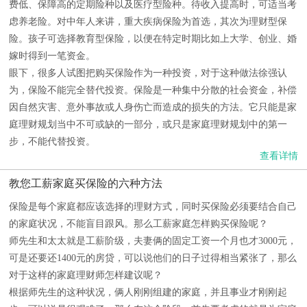
费低、保障高的定期险种以及医疗型险种。待收入提高时，可适当考
虑养老险。对中年人来讲，重大疾病保险为首选，其次为理财型保
险。孩子可选择教育型保险，以便在特定时期比如上大学、创业、婚
嫁时得到一笔资金。
眼下，很多人试图把购买保险作为一种投资，对于这种做法徐强认
为，保险不能完全替代投资。保险是一种集中分散的社会资金，补偿
因自然灾害、意外事故或人身伤亡而造成的损失的方法。它只能是家
庭理财规划当中不可或缺的一部分，或只是家庭理财规划中的第一
步，不能代替投资。
查看详情
教您工薪家庭买保险的六种方法
保险是每个家庭都应该选择的理财方式，同时买保险必须要结合自己
的家庭状况，不能盲目跟风。那么工薪家庭怎样购买保险呢？
师先生和太太就是工薪阶级，夫妻俩的固定工资一个月也才3000元，
可是还要还1400元的房贷，可以说他们的日子过得相当紧张了，那么
对于这样的家庭理财师怎样建议呢？
根据师先生的这种状况，俩人刚刚组建的家庭，并且事业才刚刚起