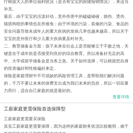
疗根据大人的单位福利状况（是否有宝宝的跟随报销情况），来适当
补充。
最后，由于宝宝的活泼好动，意外伤害中的磕磕碰碰，烧伤、烫伤、
猫抓狗咬的事情也在所难免；由于环境的污染，装修的污染、食品的
安全问题导致未成年人的重大疾病的发病几率也越来越高，所以关于
宝宝的意外医疗和少儿重大疾病要及时补充。
二、教育储备金方面：孩子未来在社会上是否能够立于不败之地，关
键是在于成年前是否接受到良好的综合教育。所以准备好充足的高
中、大学或留学储备金是当务之急。关于如何选择，可以根据您自身
的投资偏好和性格偏好来定。
保险是家庭理财中不可或缺的风险管理工具，是帮助我们解决问题
的，千万不要让未来的保费支出成为我们未来的负担，所以一切应量
力而行，适合自己家庭的就是最好的。
查看详情
工薪家庭更需保险首选保障型
工薪家庭更需要买保险
其实工薪家庭更需要保障，因为这样的家庭财务状况比较脆弱，难于