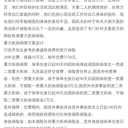
夫妻双方虽然收入较高，但是工作非常繁忙，并且压力大。总体而
言，他们对目前的生活状况比较满意。夫妻二人的感情很好，在努力
经营自己家庭的同时，他们也担心高负荷工作对自己身体的损伤，现
在他们经常能感觉到身体的某些不适。因此夫妇对于有关大病方面的
商业医疗保险表示出了一定的兴趣。这里提供了专门针对夫妻双方的
两款终身重大疾病保险。
重大疾病保障方案设计
①供齐先生参考的康盛终身男性医疗保险
20年交费，保额10万元，每年交费3750元。
重大疾病保障：保单生效日起90天内因疾病身故或因疾病发生一类或
二类重大疾病，无息返还所交保费，保险责任终止;因意外伤害事
故，初患一类重大疾病，或于保单生效日起90天后因疾病初患一类重
大疾病，可领取一类重大疾病保险金8万元;因意外伤害事故初患二类
重大疾病，或于保单生效日起90天后因疾病初患二类重大疾病，可领
取二类重大疾病保险金2万元。
意外保障：交费期内，因意外事故并自意外事故发生之日起180日内
造成残疾的，按照残疾程度给付比例表领取保险金。
身故保险金：如未领取任何重大疾病保险金，意外身故或保单生效日