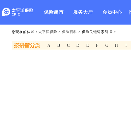
保险超市
服务大厅
会员中心
您现在的位置：
太平洋保险
>
保险百科
> 保险关键词索引 U >
A
B
C
D
E
F
G
H
I