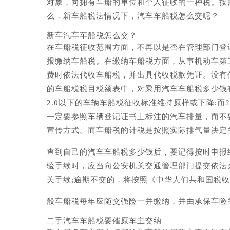
对象，向拥有车船的单位和个人征收的一种税。按
么，新车船税法情况下，汽车车船税怎么交呢？
新车汽车车船税怎么交？
在车船税征收范围方面，不再以是否在管理部门登
报缴纳车船税。在缴纳车船税方面，从事机动车第
费时依法代收车船税，并出具代收税款凭证。没有
的车船税税目税额表中，对乘用汽车车船税多少钱
2.0以下的车辆车船税征收标准维持原样或下降;而
一定要参照车辆登记证书上标注的汽车排量，而不
宣传方式。而车船税的计税是按照实际排气量决定的
查到自己的汽车车船税多少钱后，要记得按时申报
验手续时，应当向公安机关交通管理部门提交依法
关手续;逾期不交的，将按照《中华人们共和国税
般车船税每年应随交强险一并缴纳，并由承保车险
二手汽车车船税要催原车主交纳