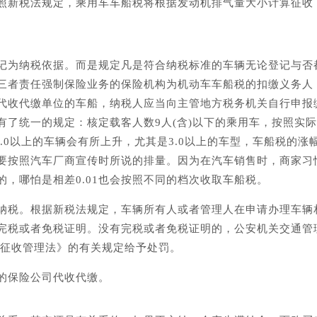
照新税法规定，乘用车车船税将根据发动机排气量大小计算征收
记为纳税依据。而是规定凡是符合纳税标准的车辆无论登记与否
三者责任强制保险业务的保险机构为机动车车船税的扣缴义务人
代收代缴单位的车船，纳税人应当向主管地方税务机关自行申报
有了统一的规定：核定载客人数9人(含)以下的乘用车，按照实
2.0以上的车辆会有所上升，尤其是3.0以上的车型，车船税的涨
要按照汽车厂商宣传时所说的排量。因为在汽车销售时，商家习
，哪怕是相差0.01也会按照不同的档次收取车船税。
纳税。根据新税法规定，车辆所有人或者管理人在申请办理车辆
完税或者免税证明。没有完税或者免税证明的，公安机关交通管
收征收管理法》的有关规定给予处罚。
的保险公司代收代缴。