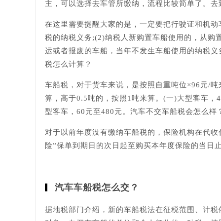
主，可以选择去车管所缴纳，流程比较简单了。去
在这里需要提醒大家的是，一定要把行驶证和机动
税的纳税义务;(2)纳税人新购置车船使用的，从购
运或者报废的车船，当年不发生车船使用的纳税义
税怎么计算？
车船税，对于货车来说，是按照自重吨位×96元/吨
算，高于0.5吨的，按照1吨来算。(一)大型客车，480
型客车，60元至480元。汽车不交车船税会怎么
对于以前年度没有缴纳车船税的，保险机构在代收
险”保单到期日的次日起至购买本年度保险的当日
汽车车船税怎么交？
据地税部门介绍，新的车船税法在征税范围、计税