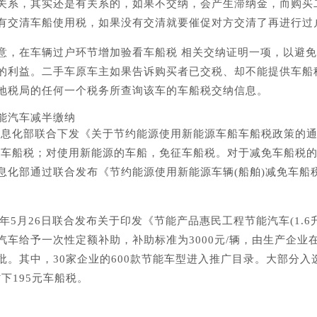
关系，其实还是有关系的，如果不交纳，会产生滞纳金，而购买
有交清车船使用税，如果没有交清就要催促对方交清了再进行过
意，在车辆过户环节增加验看车船税 相关交纳证明一项，以避
的利益。二手车原车主如果告诉购买者已交税、却不能提供车船
地税局的任何一个税务所查询该车的车船税交纳信息。
能汽车减半缴纳
和信息化部联合下发《关于节约能源使用新能源车船车船税政策的
征收车船税；对使用新能源的车船，免征车船税。对于减免车船税
化部通过联合发布《节约能源使用新能源车辆(船舶)减免车船税
年5月26日联合发布关于印发《节能产品惠民工程节能汽车(1.6
车给予一次性定额补助，补助标准为3000元/辆，由生产企业
。其中，30家企业的600款节能车型进入推广目录。大部分入
下195元车船税。