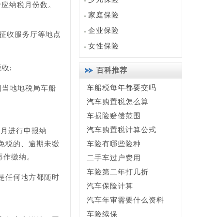
*应纳税月份数。
家庭保险
企业保险
税征收服务厅等地点
女性保险
收;
百科推荐
车船税每年都要交吗
到当地地税局车船
汽车购置税怎么算
车损险赔偿范围
汽车购置税计算公式
当月进行申报纳
免税的、逾期未缴
车险有哪些险种
再作缴纳。
二手车过户费用
车险第二年打几折
是任何地方都随时
汽车保险计算
汽车年审需要什么资料
车险续保