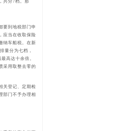
，共分7档。那
都要到地税部门申
，应当在收取保险
缴纳车船税。在新
际排量分为七档，
幅最高达十余倍。
惯采用取整去零的
相关登记、定期检
理部门不予办理相