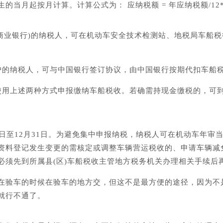
当月起按月计算。计算公式为： 应纳税额 = 年应纳税额/12
有商业银行)的纳税人，可在机动车安全技术检测站、地税局车船
户的纳税人，可与中国银行签订协议，由中国银行按期代扣车船税
使用上述两种方式申报缴纳车船税收。若确需持现金缴税的，可
日至12月31日。为避免集中申报纳税，纳税人可在机动车年审
资料登记发生变更的需核定或调整车辆营运税收的、申请车辆减
必须先到所属县(区)车船税收主管地方税务机关办理相关手续后
在验车的时候在验车的地方交，但这不是最方便的途径，因为不
就行不通了。