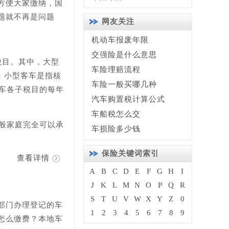
方便大家缴纳，国
题就不再是问题
网友关注
机动车报废年限
交强险是什么意思
税目。其中，大型
车险理赔流程
；小型客车是指核
车险一般买哪几种
车各子税目的每年
汽车购置税计算公式
车船税怎么交
一般家庭完全可以承
车损险多少钱
保险关键词索引
查看详情
A
B
C
D
E
F
G
H
I
J
K
L
M
N
O
P
Q
R
S
T
U
V
W
X
Y
Z
0
部门办理登记的车
1
2
3
4
5
6
7
8
9
怎么缴费？本地车