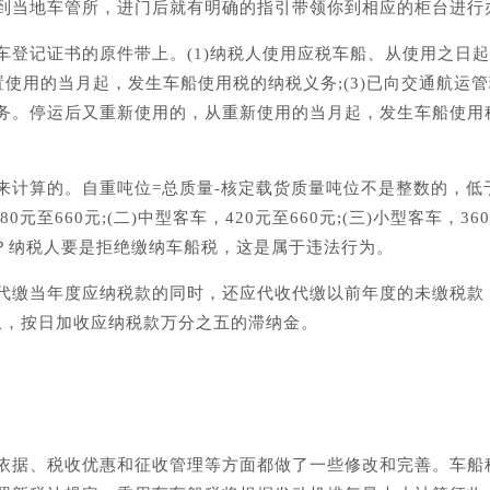
到当地车管所，进门后就有明确的指引带领你到相应的柜台进行
车登记证书的原件带上。(1)纳税人使用应税车船、从使用之日
置使用的当月起，发生车船使用税的纳税义务;(3)已向交通航运
务。停运后又重新使用的，从重新使用的当月起，发生车船使用
来计算的。自重吨位=总质量-核定载货质量吨位不是整数的，低于0
元至660元;(二)中型客车，420元至660元;(三)小型客车，360
样？纳税人要是拒绝缴纳车船税，这是属于违法行为。
代缴当年度应纳税款的同时，还应代收代缴以前年度的未缴税款
止，按日加收应纳税款万分之五的滞纳金。
依据、税收优惠和征收管理等方面都做了一些修改和完善。车船