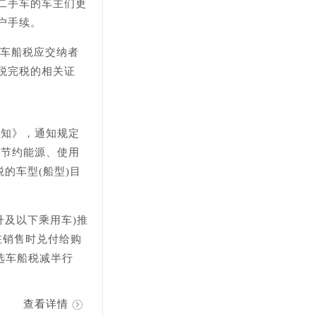
二手车的车主们更
户手续。
免车船税应交纳者
税完税的相关证
通知》，通知规定
的节约能源、使用
的车型(船型)目
升及以下乘用车)推
在销售时兑付给购
选车船税减半行
查看详情