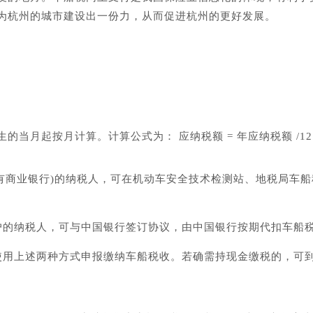
为杭州的城市建设出一份力，从而促进杭州的更好发展。
当月起按月计算。计算公式为： 应纳税额 = 年应纳税额 /12 
含所有商业银行)的纳税人，可在机动车安全技术检测站、地税局车
户的纳税人，可与中国银行签订协议，由中国银行按期代扣车船税
使用上述两种方式申报缴纳车船税收。若确需持现金缴税的，可