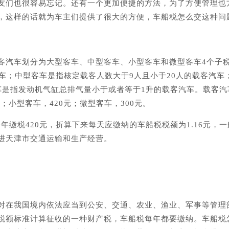
友们也很容易忘记。还有一个更加便捷的方法，为了方便管理也
，这样的话就为车主们提供了很大的方便，车船税怎么交这种问
客汽车划分为大型客车、中型客车、小型客车和微型客车4个子
车；中型客车是指核定载客人数大于9人且小于20人的载客汽车
车是指发动机气缸总排气量小于或者等于1升的载客汽车。载客汽
；小型客车，420元；微型客车，300元。
年缴税420元，折算下来每天应缴纳的车船税税额为1.16元，
进天津市交通运输和生产经营。
对在我国境内依法应当到公安、交通、农业、渔业、军事等管理
税额标准计算征收的一种财产税，车船税每年都要缴纳。车船税