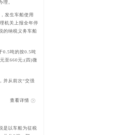
办理。
起，发生车船使用
管理机关上报全年停
税的纳税义务车船
.5吨的按0.5吨
元至660元;(四)微
，并从前次“交强
查看详情
税是以车船为征税