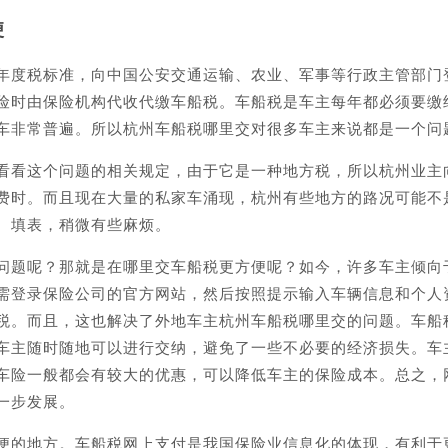
便
年度税标准，向中国公安交通运输、农业、军事等行政主管部门
险时由保险机构代收代缴车船税。车船税是车主每年都必须要缴
车非常普遍。所以杭州车船税哪里交对很多车主来说都是一个问
看看这个问题的相关规定，由于它是一种地方税，所以杭州业主
费时。而且现在大量的私家车涌现，杭州有些地方的路况可能不
、填表，稍微有些麻烦。
问题呢？那就是在哪里交车船税更方便呢？如今，许多车主倾向
需登录保险公司的官方网站，然后按照提示输入车辆信息和个人
税。而且，这也解决了外地车主杭州车船税哪里交的问题。车船
车主随时随地可以进行交纳，避免了一些不必要的经济损失。车
车险一般都会有较大的优惠，可以降低车主的保险成本。总之，
一步发展。
便的地方。车船税网上支付是我国保险业信息化的体现，有利于